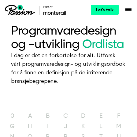
Let's talk
Programvaredesign
og -utvikling
Ordlista
I dag er det en forkortelse for alt. Utforsk
vårt programvaredesign- og utviklingsordbok
for å finne en definisjon på de irriterende
bransjebegrepene.
0
A
B
C
D
E
F
G
H
I
J
K
L
M