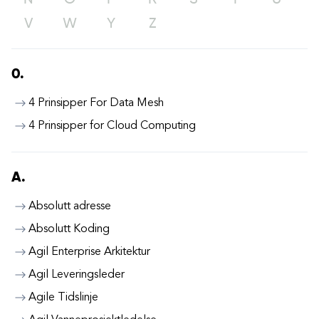
N
O
P
R
S
T
U
V
W
Y
Z
0.
4 Prinsipper For Data Mesh
4 Prinsipper for Cloud Computing
A.
Absolutt adresse
Absolutt Koding
Agil Enterprise Arkitektur
Agil Leveringsleder
Agile Tidslinje