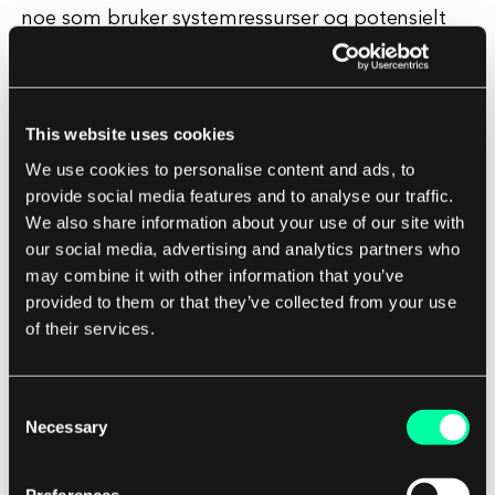
noe som bruker systemressurser og potensielt
kan forårsake at andre prosesser også blir
blokkert.
This website uses cookies
Forebygging og Løsning av Deadlock
We use cookies to personalise content and ads, to
provide social media features and to analyse our traffic.
Det finnes flere strategier for å forebygge og
We also share information about your use of our site with
løse deadlocks i programvaresystemer.
our social media, advertising and analytics partners who
may combine it with other information that you’ve
En vanlig tilnærming er å bruke
provided to them or that they’ve collected from your use
synkroniseringsmekanismer som låser, semaforer
of their services.
eller overvåkere for å kontrollere tilgangen til
delte ressurser og unngå motstridende
Consent
ressursavhengigheter.
Necessary
Selection
I tillegg kan deadlock-deteksjonsalgoritmer
Preferences