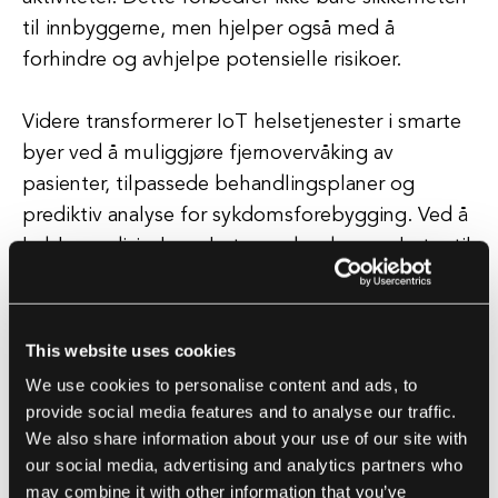
til innbyggerne, men hjelper også med å
forhindre og avhjelpe potensielle risikoer.
Videre transformerer IoT helsetjenester i smarte
byer ved å muliggjøre fjernovervåking av
pasienter, tilpassede behandlingsplaner og
prediktiv analyse for sykdomsforebygging. Ved å
koble medisinske enheter og bærbare enheter til
et nettverk kan helsepersonell spore pasientdata
i sanntid og gripe inn proaktivt for å forbedre
helseutfall.
This website uses cookies
We use cookies to personalise content and ads, to
I tillegg til transport, offentlig sikkerhet og
provide social media features and to analyse our traffic.
helsevesen, blir IoT også utnyttet i smarte byer
We also share information about your use of our site with
for å forbedre energieffektivitet,
our social media, advertising and analytics partners who
may combine it with other information that you’ve
avfallshåndtering, vannbesparelse og