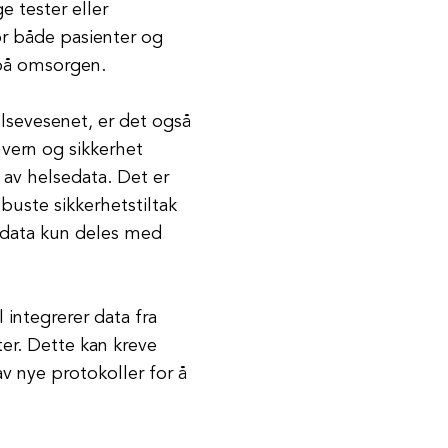
 tester eller
or både pasienter og
 på omsorgen.
elsevesenet, er det også
vern og sikkerhet
 av helsedata. Det er
buste sikkerhetstiltak
t data kun deles med
 integrerer data fra
ter. Dette kan kreve
v nye protokoller for å