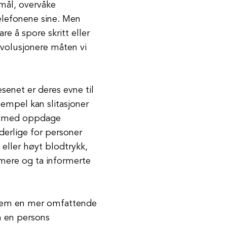
mål, overvåke
elefonene sine. Men
are å spore skritt eller
revolusjonere måten vi
esenet er deres evne til
sempel kan slitasjoner
og med oppdage
derlige for personer
eller høyt blodtrykk,
rmere og ta informerte
i dem en mer omfattende
m en persons