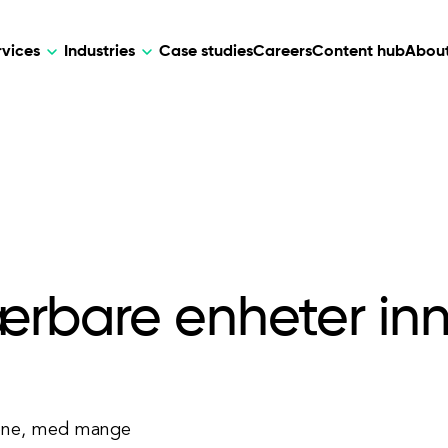
rvices
Industries
Case studies
Careers
Content hub
About
HR Tech
DEVELOPMENT
ARTIFICIAL 
lutions for patient care, data
AI-driven HR tech for automation, e
Web Development
AI Devel
elehealth.
experience, and business growth.
Mobile Development
Webflow Development
 bærbare enheter i
årene, med mange