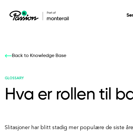
Se
Healthcare
Our services: build,
Our services: build,
DESIGN
Back to Knowledge Base
Secure, scalable so
transform, innovate
transform, innovate
Product Design
management, and t
your digital product
your digital product
GLOSSARY
Hva er rollen til
All services
Slitasjoner har blitt stadig mer populære de siste 