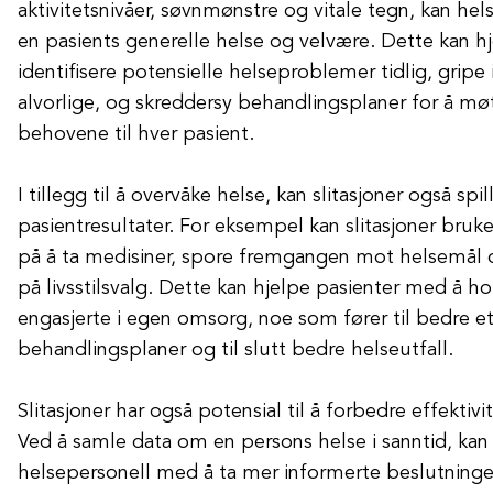
aktivitetsnivåer, søvnmønstre og vitale tegn, kan hels
en pasients generelle helse og velvære. Dette kan 
identifisere potensielle helseproblemer tidlig, gripe 
alvorlige, og skreddersy behandlingsplaner for å møt
behovene til hver pasient.
I tillegg til å overvåke helse, kan slitasjoner også spil
pasientresultater. For eksempel kan slitasjoner bruke
på å ta medisiner, spore fremgangen mot helse­mål 
på livsstilsvalg. Dette kan hjelpe pasienter med å h
engasjerte i egen omsorg, noe som fører til bedre et
behandlingsplaner og til slutt bedre helseutfall.
Slitasjoner har også potensial til å forbedre effektivi
Ved å samle data om en persons helse i sanntid, kan 
helsepersonell med å ta mer informerte beslutninge