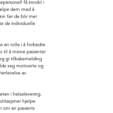
epersonell få innsikt i
hjelpe dem med å
inn før de blir mer
e de individuelle
le en rolle i å forbedre
s til å minne pasienter
og gi tilbakemelding
olde seg motiverte og
terlevelse av
teten i helselevering.
slitasjoner hjelpe
r om en pasients