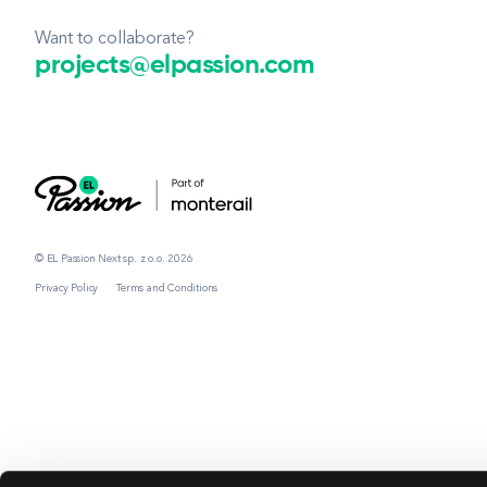
Want to collaborate?
projects@elpassion.com
© EL Passion Next sp. z o.o. 2026
Privacy Policy
Terms and Conditions