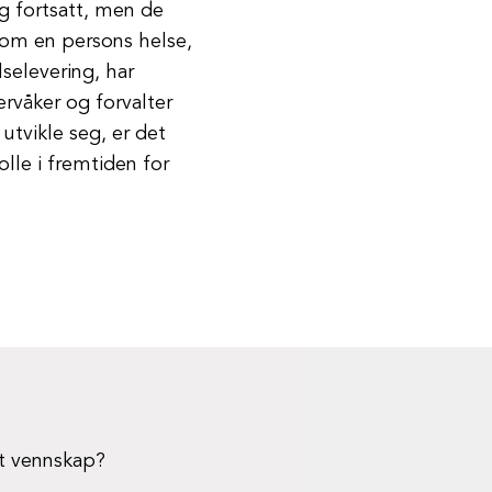
seg fortsatt, men de
a om en persons helse,
lselevering, har
ervåker og forvalter
utvikle seg, er det
rolle i fremtiden for
rt vennskap?