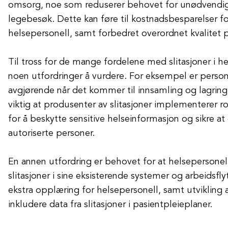
omsorg, noe som reduserer behovet for unødvendige
legebesøk. Dette kan føre til kostnadsbesparelser f
helsepersonell, samt forbedret overordnet kvalitet
Til tross for de mange fordelene med slitasjoner i h
noen utfordringer å vurdere. For eksempel er person
avgjørende når det kommer til innsamling og lagring
viktig at produsenter av slitasjoner implementerer ro
for å beskytte sensitive helseinformasjon og sikre a
autoriserte personer.
En annen utfordring er behovet for at helsepersonell
slitasjoner i sine eksisterende systemer og arbeidsfly
ekstra opplæring for helsepersonell, samt utvikling a
inkludere data fra slitasjoner i pasientpleieplaner.