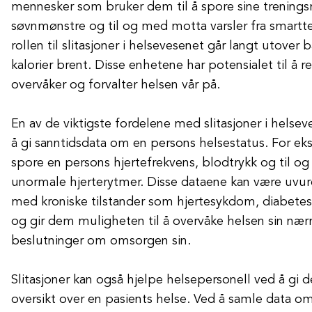
mennesker som bruker dem til å spore sine trenings
søvnmønstre og til og med motta varsler fra smartt
rollen til slitasjoner i helsevesenet går langt utover b
kalorier brent. Disse enhetene har potensialet til å 
overvåker og forvalter helsen vår på.
En av de viktigste fordelene med slitasjoner i helsev
å gi sanntidsdata om en persons helsestatus. For ek
spore en persons hjertefrekvens, blodtrykk og til 
unormale hjerterytmer. Disse dataene kan være uvur
med kroniske tilstander som hjertesykdom, diabetes 
og gir dem muligheten til å overvåke helsen sin næ
beslutninger om omsorgen sin.
Slitasjoner kan også hjelpe helsepersonell ved å g
oversikt over en pasients helse. Ved å samle data o