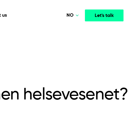
NO
 us
Let's talk
Polski
Deutsch
Media & Entertainment
INTELLIGENCE
COOPERATION MODELS
English
mployee
High-performance streaming and media platforms
opment
Agile Project Management
that drive engagement.
Norsk
nnen helsevesenet?