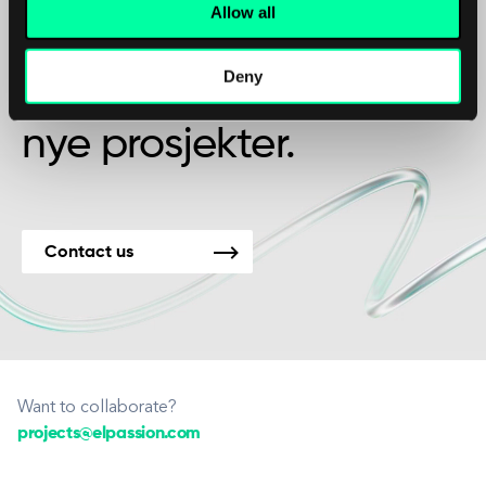
Kanskje det er begynnelsen på et vakkert
Allow all
vennskap?
Deny
Vi er tilgjengelige for
nye prosjekter.
Contact us
Want to collaborate?
projects@elpassion.com