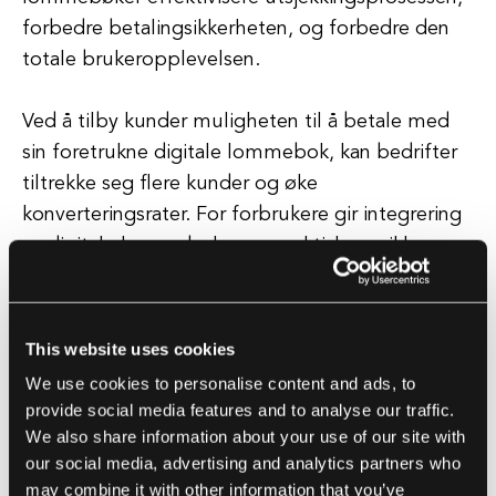
forbedre betalingsikkerheten, og forbedre den
totale brukeropplevelsen.
Ved å tilby kunder muligheten til å betale med
sin foretrukne digitale lommebok, kan bedrifter
tiltrekke seg flere kunder og øke
konverteringsrater. For forbrukere gir integrering
av digitale lommebøker en praktisk og sikker
måte å foreta nettransaksjoner på.
Med en digital lommebok kan brukere enkelt
This website uses cookies
foreta kjøp uten å måtte taste inn
We use cookies to personalise content and ads, to
betalingsinformasjonen sin hver gang.
provide social media features and to analyse our traffic.
We also share information about your use of our site with
I tillegg kommer digitale lommebøker ofte med
our social media, advertising and analytics partners who
may combine it with other information that you’ve
funksjoner som sporing av transaksjonshistorikk,