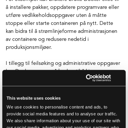
å installere pakker, oppdatere programvare eller
utføre vedlikeholdsoppgaver uten å måtte
stoppe eller starte containeren på nytt. Dette
kan bidra til å strømlinjeforme administrasjonen
av containere og redusere nedetid i
produksjonsmiljøer.
I tillegg til feilsøking og administrative oppgaver
kan Docker exec også brukes til å kjøre
engangskommandoer inne i en container. For
eksempel kan brukere bruke Docker exec til å
kjøre et skript, utføre en databaseforespørsel
This website uses cookies
eller utføre en annen oppgave som krever
We use cookies to personalise content and ads, to
tilgang til containerens miljø. Dette kan være
provide social media features and to analyse our traffic.
spesielt nyttig for utviklere som trenger å teste
We also share information about your use of our site with
endringer eller kjøre spesifikke oppgaver inne i en
our social media, advertising and analytics partners who