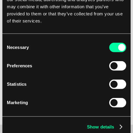
may combine it with other information that you’ve
container.
provided to them or that they’ve collected from your use
of their services.
Generelt er Docker exec et allsidig verktøy som
gir brukere en praktisk måte å interagere med
kjørende Docker-containere på. Enten du trenger
Consent
Necessary
Selection
å feilsøke problemer, utføre administrative
oppgaver eller kjøre engangskommandoer, kan
Preferences
Docker exec hjelpe deg med å administrere og
vedlikeholde containerne dine effektivt. Ved å
utnytte kraften til Docker exec kan brukere
Statistics
strømlinjeforme prosessene for
containeradministrasjon og forbedre
Marketing
effektiviteten i Docker-arbeidsflytene sine.
Show details