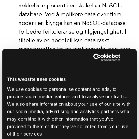
nøkkelkomponent i en skalerbar NoSQL-
database. Ved å replikere data over flere
noder i en klynge kan en NoSQL-database
forbedre feiltoleranse og tilgjengelighet. I
tilfelle av en nodefeil kan data raskt
gjenopprettes fra en replikernode, noe som
sikrer at systemet forblir operativt og data
forblir tilgjengelig. Replikasjon hjelper også
med å forbedre leseopplevelsen ved å
This website uses cookies
tillate klienter å lese data fra nærmeste
We use cookies to personalise content and ads, to
replikernode, noe som reduserer latens og
provide social media features and to analyse our traffic.
forbedrer den totale ytelsen.
We also share information about your use of our site with
Konsistensmodeller:
NoSQL-databaser
our social media, advertising and analytics partners who
tilbyr vanligvis et valg av
may combine it with other information that you’ve
provided to them or that they’ve collected from your use
konsistensmodeller, som varierer fra sterk
of their services.
konsistens til eventuell konsistens. Sterk