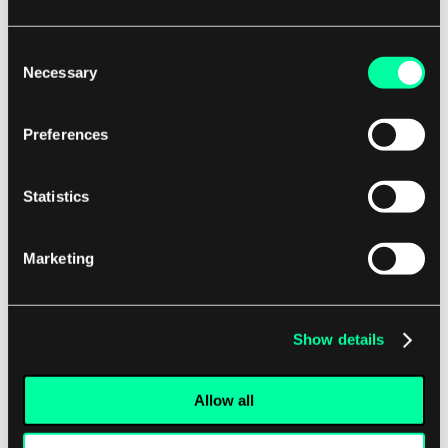
konsistens sikrer at alle noder i en klynge har
den samme visningen av dataene til enhver
Consent
Necessary
tid, mens eventuell konsistens tillater en viss
Selection
grad av inkonsistens mellom noder, med
oppdateringer som til slutt blir propagert til
Preferences
alle noder. Valget av konsistensmodell kan
ha en betydelig innvirkning på
Statistics
skalerbarheten, ettersom sterk konsistens
kan introdusere flaskehalser og begrense
Marketing
evnen til å skalere horisontalt. Ved å velge
en passende konsistensmodell for sine
behov kan organisasjoner sikre at deres
Show details
NoSQL-database forblir skalerbar og yter
optimalt under økende arbeidsmengder.
Allow all
Auto-skalering:
En annen nøkkelkomponent
i en skalerbar NoSQL-database er evnen til å