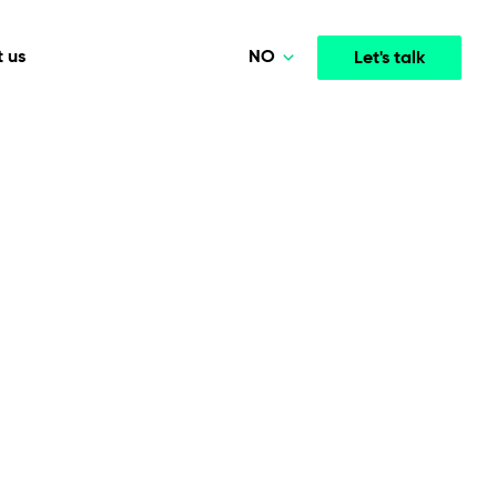
NO
 us
Let's talk
Polski
Deutsch
Media & Entertainment
INTELLIGENCE
COOPERATION MODELS
English
mployee
High-performance streaming and media platforms
opment
Agile Project Management
that drive engagement.
Norsk