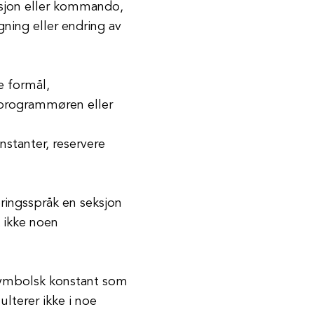
rasjon eller kommando,
ning eller endring av
e formål,
l programmøren eller
stanter, reservere
eringsspråk en seksjon
k ikke noen
 symbolsk konstant som
lterer ikke i noe