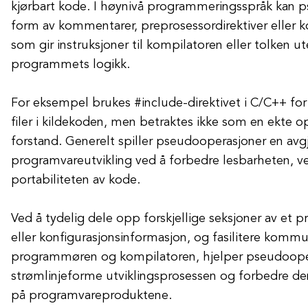
kjørbart kode. I høynivå programmeringsspråk kan 
form av kommentarer, preprosessordirektiver eller k
som gir instruksjoner til kompilatoren eller tolken ut
programmets logikk.
For eksempel brukes #include-direktivet i C/C++ for
filer i kildekoden, men betraktes ikke som en ekte ope
forstand. Generelt spiller pseudooperasjoner en avgj
programvareutvikling ved å forbedre lesbarheten, 
portabiliteten av kode.
Ved å tydelig dele opp forskjellige seksjoner av et 
eller konfigurasjonsinformasjon, og fasilitere kom
programmøren og kompilatoren, hjelper pseudoope
strømlinjeforme utviklingsprosessen og forbedre de
på programvareproduktene.