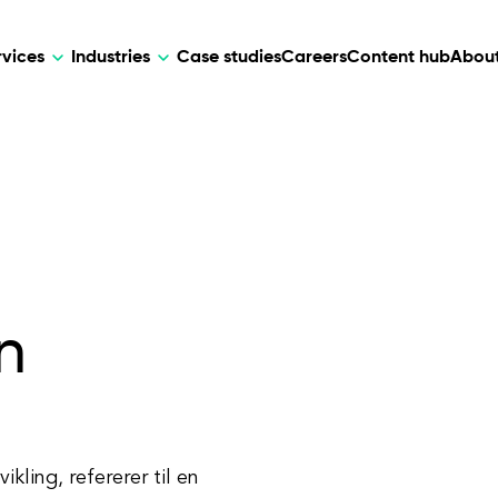
rvices
Industries
Case studies
Careers
Content hub
About
HR Tech
DEVELOPMENT
ARTIFICIAL 
lutions for patient care, data
AI-driven HR tech for automation, e
Web Development
AI Devel
elehealth.
experience, and business growth.
Mobile Development
Webflow Development
n
ling, refererer til en