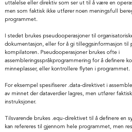
uttalelse eller direktiv som ser ut til å være en ope
men som faktisk ikke utfører noen meningsfull bereg
programmet.
I stedet brukes pseudooperasjoner til organisatorisk
dokumentasjon, eller for å gi tilleggsinformasjon ti
kompilatoren. Pseudooperasjoner brukes ofte i
assembleringsspråkprogrammering for å definere kon
minneplasser, eller kontrollere flyten i programmet.
For eksempel spesifiserer .data-direktivet i assembl
av minnet der dataverdier lagres, men utfører faktis
instruksjoner.
Tilsvarende brukes .equ-direktivet til å definere en
kan refereres til gjennom hele programmet, men resu