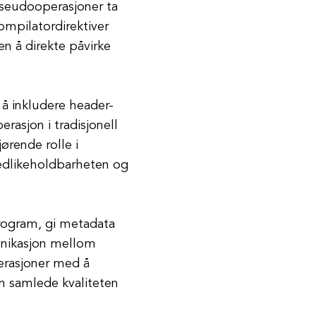
pseudooperasjoner ta
ompilatordirektiver
en å direkte påvirke
 å inkludere header-
rasjon i tradisjonell
ørende rolle i
vedlikeholdbarheten og
program, gi metadata
munikasjon mellom
rasjoner med å
n samlede kvaliteten