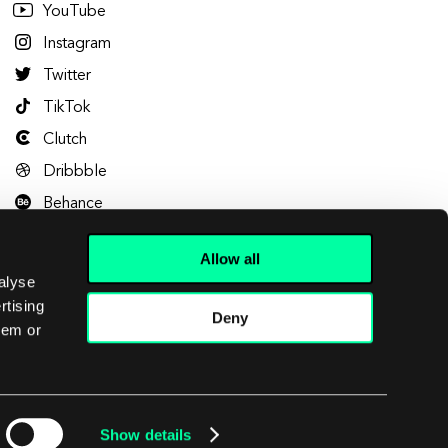
YouTube
Instagram
Twitter
TikTok
Clutch
Dribbble
Behance
Allow all
alyse
rtising
Deny
hem or
Let's talk
Show details