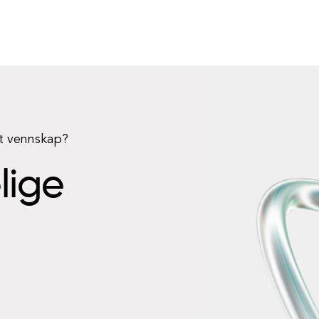
rt vennskap?
elige