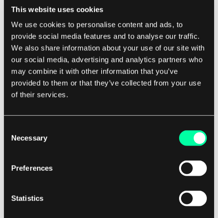
5. Data Backup og katastrofegjenvinning
This website uses cookies
Implementer robuste strategier for
We use cookies to personalise content and ads, to
databeskyttelse og katastrofegjenvinning for å
provide social media features and to analyse our traffic.
sikre at dataene dine er beskyttet i tilfelle en
We also share information about your use of our site with
sikkerhetshendelse eller nedetid. Ta
our social media, advertising and analytics partners who
may combine it with other information that you’ve
regelmessige sikkerhetskopier av dataene dine til
provided to them or that they’ve collected from your use
et sikkert sted, og test
of their services.
katastrofegjenvinningsplanen din for å sikre at
den er effektiv.
Consent
Necessary
Selection
6. Sikker konfigurasjon
Følg beste praksiser for sikker konfigurasjon av
Preferences
skyressursene dine, som å deaktivere
unødvendige tjenester, aktivere kryptering og
Statistics
begrense tilgang til sensitive data. Bruk