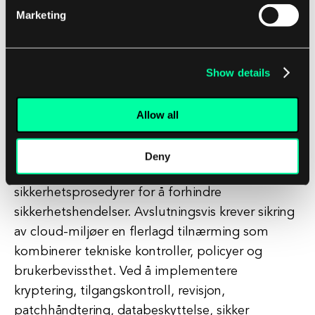
automatiseringsverktøy for å håndheve
Marketing
sikkerhetspolicyer og konfigurasjoner konsekvent
på tvers av cloud-miljøet ditt.
Show details
7. Sikkerhetstrening og bevissthet
Utdann ansatte om beste praksiser for sikkerhet
Allow all
og viktigheten av å beskytte sensitiv data i skyen.
Gi opplæring i hvordan man identifiserer
Deny
phishing-angrep, bruker sterke passord og følger
sikkerhetsprosedyrer for å forhindre
sikkerhetshendelser. Avslutningsvis krever sikring
av cloud-miljøer en flerlagd tilnærming som
kombinerer tekniske kontroller, policyer og
brukerbevissthet. Ved å implementere
kryptering, tilgangskontroll, revisjon,
patchhåndtering, databeskyttelse, sikker