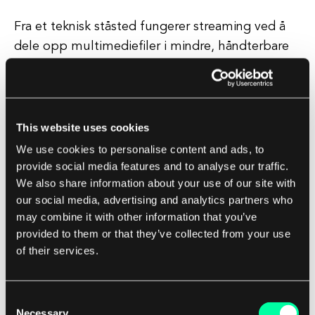
Fra et teknisk ståsted fungerer streaming ved å
dele opp multimediefiler i mindre, håndterbare
biter kalt pakker. Disse pakkene sendes deretter
over internett i en kontinuerlig strøm, noe som
gjør at innholdet kan spilles av i sanntid. Denne
prosessen krever en stabil internettforbindelse
This website uses cookies
og en kompatibel enhet, som en datamaskin
We use cookies to personalise content and ads, to
eller smarttelefon, for å motta og dekode
provide social media features and to analyse our traffic.
We also share information about your use of our site with
streamingdataene.
our social media, advertising and analytics partners who
may combine it with other information that you’ve
Som et software house forstår vi viktigheten av
provided to them or that they’ve collected from your use
streamingteknologi i dagens digitale landskap.
of their services.
Vårt team av eksperter spesialiserer seg på å
utvikle banebrytende streamingløsninger som
Consent
gjør det mulig for bedrifter å levere høykvalitets
Necessary