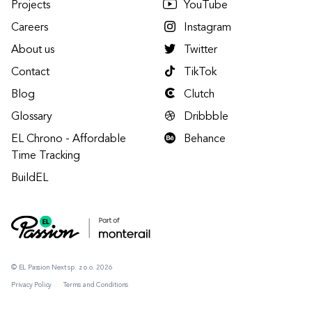
Projects
YouTube
Careers
Instagram
About us
Twitter
Contact
TikTok
Blog
Clutch
Glossary
Dribbble
EL Chrono - Affordable
Behance
Time Tracking
BuildEL
© EL Passion Next sp. z o.o. 2026
Privacy Policy
Terms and Conditions