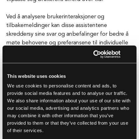
Ved å analysere brukerinteraksjoner og
tilbakemeldinger kan disse assistentene
skreddersy sine svar og anbefalinger for bedre å
møte behovene og preferansene til individuelle
brukere. Intelligent personlige assistenter kan
utføre et bredt spekter av oppgaver, som å sette
påminnelser, planlegge avtaler, sende meldinger,
This website uses cookies
foreta telefonsamtaler, gi væroppdateringer,
We use cookies to personalise content and ads, to
spille musikk og svare på spørsmål.
provide social media features and to analyse our traffic.
We also share information about your use of our site with
De kan også integreres med andre applikasjoner
our social media, advertising and analytics partners who
og tjenester for å automatisere oppgaver og gi
may combine it with other information that you’ve
en sømløs brukeropplevelse. Alt i alt tilbyr
provided to them or that they’ve collected from your use
intelligente personlige assistenter en praktisk og
of their services.
effektiv måte for brukere å få tilgang til