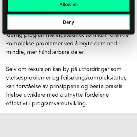
Allow all
Det anbefales også å teste og validere rekursive
funksjoner grundig for å unngå potensielle
Deny
problemer og feil. Avslutningsvis er rekursjon en
kraftig programmeringsteknikk som kan forenkle
komplekse problemer ved å bryte dem ned i
mindre, mer håndterbare deler.
Selv om rekursjon kan by på utfordringer som
ytelsesproblemer og feilsøkingskompleksiteter,
kan forståelse av prinsippene og beste praksis
hjelpe utviklere med å utnytte fordelene
effektivt i programvareutvikling.