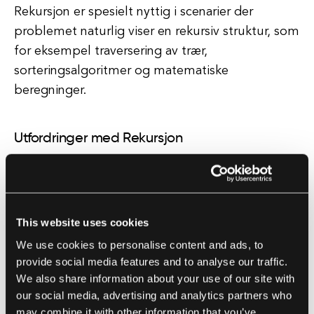
Rekursjon er spesielt nyttig i scenarier der
problemet naturlig viser en rekursiv struktur, som
for eksempel traversering av trær,
sorteringsalgoritmer og matematiske
beregninger.
Utfordringer med Rekursjon
Selv om rekursjon kan være et kraftig verktøy, er
det viktig å bruke det med omhu, da det kan
føre til ytelsesproblemer og stack overflow-feil
This website uses cookies
hvis det ikke implementeres riktig.
We use cookies to personalise content and ads, to
provide social media features and to analyse our traffic.
Hver rekursive kall legger til et nytt stakkramme
We also share information about your use of our site with
til kallstakken, som kan bruke minne og
our social media, advertising and analytics partners who
potensielt føre til stack overflow når
may combine it with other information that you’ve