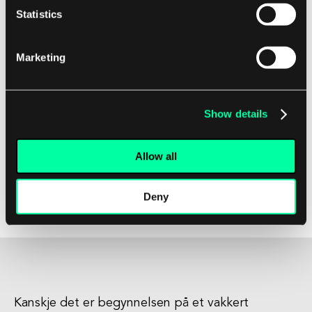
I programvareutvikling er Tid til å leve et kritisk
Statistics
begrep for å håndtere cachet data og
optimalisere ytelsen.
Marketing
Ved å sette passende TTL-verdier kan utviklere
sikre at data forblir friske og relevante samtidig
Show details
som de minimerer påvirkningen på
nettverksressurser.
Allow all
Å forstå og implementere TTL effektivt kan føre
Deny
til forbedret applikasjonsytelse og en bedre
brukeropplevelse.
Kanskje det er begynnelsen på et vakkert