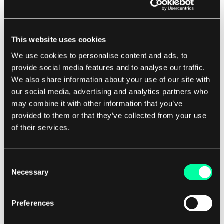
Vurderinger for å sette Tid til å leve
This website uses cookies
Når man setter en TTL-verdi, må utviklere
We use cookies to personalise content and ads, to
vurdere naturen til dataene som cachen
provide social media features and to analyse our traffic.
inneholder og kravene til applikasjonen.
We also share information about your use of our site with
our social media, advertising and analytics partners who
Data som endres ofte kan kreve en kortere TTL
may combine it with other information that you’ve
provided to them or that they’ve collected from your use
for å sikre at brukerne alltid får tilgang til den
of their services.
mest aktuelle informasjonen, mens data som er
statiske eller endres sjelden kan ha en lengre TTL
for å redusere hyppigheten av
Consent
Necessary
cacheoppdateringer.
Selection
Preferences
Konklusjon