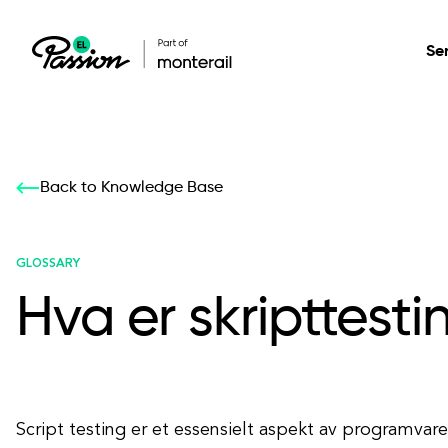
Se
Healthcare
Our services: build,
Our services: build,
DESIGN
Back to Knowledge Base
Secure, scalable so
transform, innovate
transform, innovate
Product Design
management, and t
your digital product
your digital product
GLOSSARY
Hva er skripttesti
All services
Script testing er et essensielt aspekt av programvare