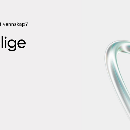
rt vennskap?
elige