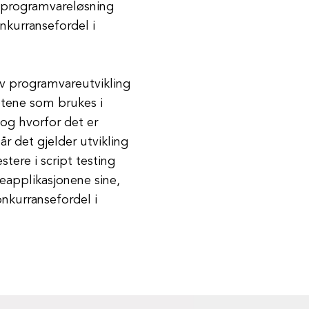
ts programvareløsning
nkurransefordel i
 av programvareutvikling
iptene som brukes i
r og hvorfor det er
år det gjelder utvikling
tere i script testing
eapplikasjonene sine,
onkurransefordel i