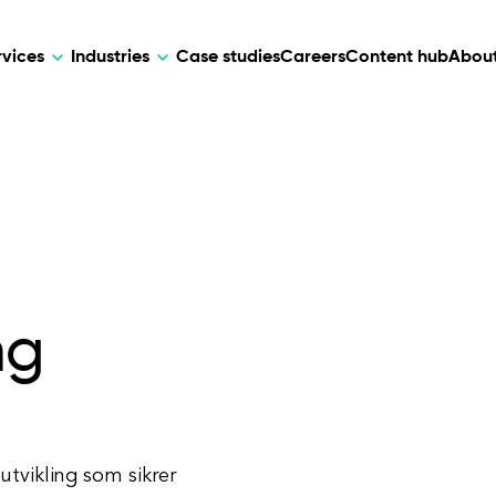
rvices
Industries
Case studies
Careers
Content hub
About
HR Tech
DEVELOPMENT
ARTIFICIAL 
lutions for patient care, data
AI-driven HR tech for automation, e
Web Development
AI Devel
elehealth.
experience, and business growth.
Mobile Development
Webflow Development
ng
utvikling som sikrer