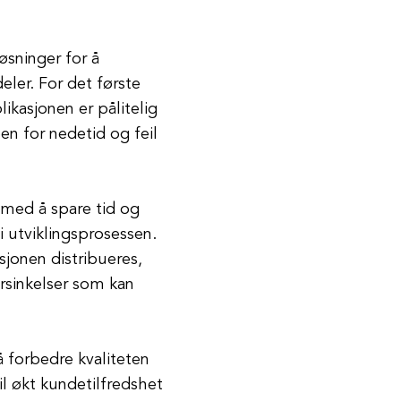
øsninger for å
deler. For det første
ikasjonen er pålitelig
en for nedetid og feil
 med å spare tid og
 i utviklingsprosessen.
jonen distribueres,
rsinkelser som kan
å forbedre kvaliteten
l økt kundetilfredshet