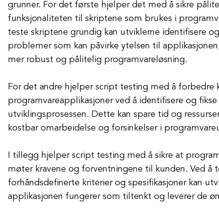
grunner. For det første hjelper det med å sikre pålit
funksjonaliteten til skriptene som brukes i programv
teste skriptene grundig kan utviklerne identifisere og
problemer som kan påvirke ytelsen til applikasjonen,
mer robust og pålitelig programvareløsning.
For det andre hjelper script testing med å forbedre 
programvareapplikasjoner ved å identifisere og fikse b
utviklingsprosessen. Dette kan spare tid og ressurse
kostbar omarbeidelse og forsinkelser i programvareut
I tillegg hjelper script testing med å sikre at progr
møter kravene og forventningene til kunden. Ved å 
forhåndsdefinerte kriterier og spesifikasjoner kan utvi
applikasjonen fungerer som tiltenkt og leverer de ø