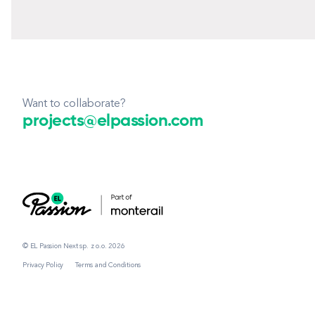
Want to collaborate?
projects@elpassion.com
© EL Passion Next sp. z o.o. 2026
Privacy Policy
Terms and Conditions