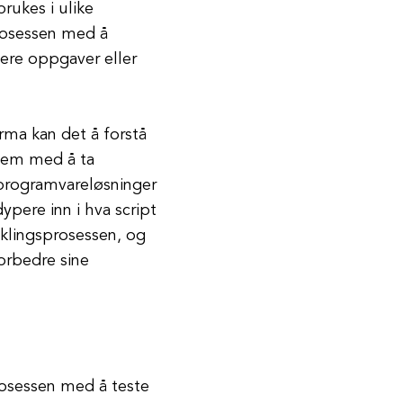
rukes i ulike
prosessen med å
sere oppgaver eller
rma kan det å forstå
 dem med å ta
 programvareløsninger
dypere inn i hva script
iklingsprosessen, og
orbedre sine
prosessen med å teste