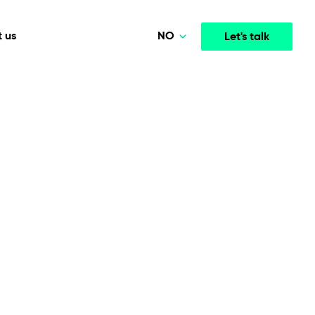
NO
 us
Let's talk
Polski
Deutsch
Media & Entertainment
INTELLIGENCE
COOPERATION MODELS
English
mployee
High-performance streaming and media platforms
opment
Agile Project Management
that drive engagement.
Norsk