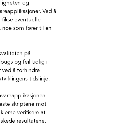
eligheten og
areapplikasjoner. Ved å
 fikse eventuelle
 noe som fører til en
kvaliteten på
ugs og feil tidlig i
r ved å forhindre
viklingens tidslinje.
amvareapplikasjonen
teste skriptene mot
klerne verifisere at
nskede resultatene.