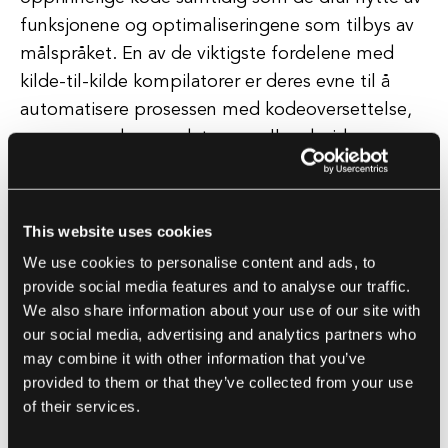
funksjonene og optimaliseringene som tilbys av
målspråket. En av de viktigste fordelene med
kilde-til-kilde kompilatorer er deres evne til å
automatisere prosessen med kodeoversettelse,
noe som reduserer det manuelle arbeid som
kreves for å skrive om kode i et annet språk.
Dette kan hjelpe utviklere med å spare tid og
This website uses cookies
ressurser når de arbeider med prosjekter som
We use cookies to personalise content and ads, to
involverer flere programmeringsspråk eller
provide social media features and to analyse our traffic.
plattformer. Alt i alt spiller kilde-til-kilde
We also share information about your use of our site with
kompilatorer en avgjørende rolle i moderne
our social media, advertising and analytics partners who
may combine it with other information that you’ve
programvareutvikling ved å gjøre det mulig for
provided to them or that they’ve collected from your use
utviklere å skrive kode i sitt foretrukne språk
of their services.
samtidig som de kan målrette mot forskjellige
miljøer.