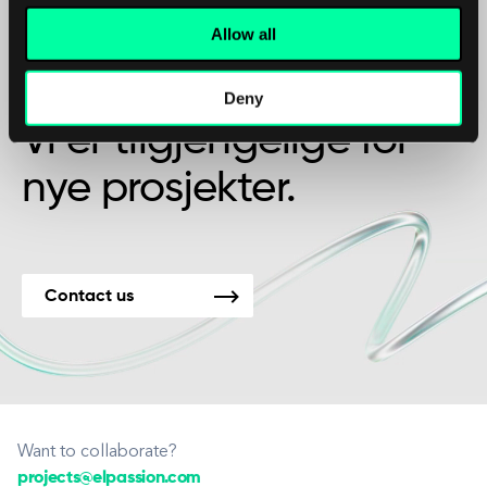
Allow all
Kanskje det er begynnelsen på et vakkert
vennskap?
Deny
Vi er tilgjengelige for
nye prosjekter.
Contact us
Want to collaborate?
projects@elpassion.com