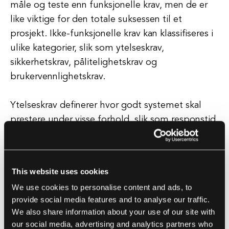
måle og teste enn funksjonelle krav, men de er
like viktige for den totale suksessen til et
prosjekt. Ikke-funksjonelle krav kan klassifiseres i
ulike kategorier, slik som ytelseskrav,
sikkerhetskrav, pålitelighetskrav og
brukervennlighetskrav.
Ytelseskrav definerer hvor godt systemet skal
prestere under visse forhold, slik som responstid,
gjennomstrømning og ressursbruk.
Sikkerhetskrav definerer hvordan systemet skal
This website uses cookies
beskytte sensitive data og forhindre uautorisert
We use cookies to personalise content and ads, to
tilgang.
provide social media features and to analyse our traffic.
We also share information about your use of our site with
Pålitelighetskrav definerer hvor pålitelig systemet
our social media, advertising and analytics partners who