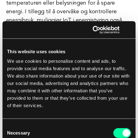
temperaturen eller belysningen for å spare
energi. I tillegg til å overvåke og kontrollere
energibruk, muliggjør IoT i energistyring også
prediktivt vedlikehold av energisystemer.
Ved å analysere data samlet inn fra IoT-enheter
This website uses cookies
kan potensielle problemer med energigutstyr
We use cookies to personalise content and ads, to
identifiseres før de forårsaker en nedetid, og
provide social media features and to analyse our traffic.
dermed tillate proaktivt vedlikehold og forhindre
We also share information about your use of our site with
kostbar nedetid. Alt i alt tilbyr IoT i energistyring
our social media, advertising and analytics partners who
en helhetlig tilnærming til å optimalisere
may combine it with other information that you’ve
energibruken, redusere kostnader og forbedre
provided to them or that they’ve collected from your use
of their services.
bærekraft.
Ved å utnytte IoT-teknologi kan bedrifter og
Consent
enkeltpersoner ta smartere beslutninger om
Necessary
Selection