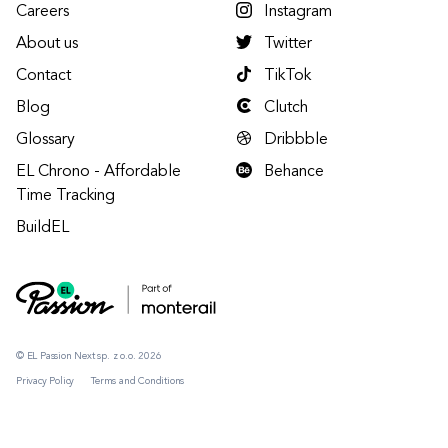
Careers
Instagram
About us
Twitter
Contact
TikTok
Blog
Clutch
Glossary
Dribbble
EL Chrono - Affordable
Behance
Time Tracking
BuildEL
© EL Passion Next sp. z o.o. 2026
Privacy Policy
Terms and Conditions