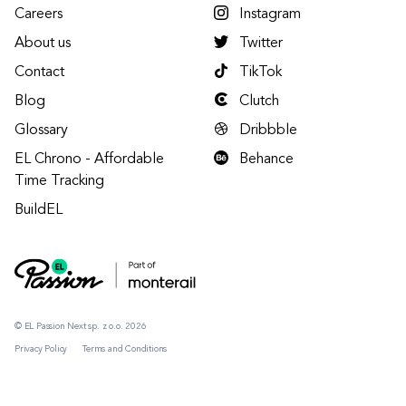
Careers
Instagram
About us
Twitter
Contact
TikTok
Blog
Clutch
Glossary
Dribbble
EL Chrono - Affordable
Behance
Time Tracking
BuildEL
© EL Passion Next sp. z o.o. 2026
Privacy Policy
Terms and Conditions