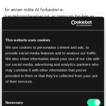
En annen måte AI forbedrer e-
handelsopplevelser på, er gjennom bruken av
virtuelle assistenter. Disse virtuelle assistentene,
som Amazons Alexa eller Google Assistant, kan
hjelpe kunder med oppgaver som å finne
This website uses cookies
produkter, plassere bestillinger og spore
We use cookies to personalise content and ads, to
leveranser. Ved å integrere AI-teknologi i disse
provide social media features and to analyse our traffic.
virtuelle assistentene, kan e-handelsbedrifter
We also share information about your use of our site with
tilby en mer personlig og praktisk
our social media, advertising and analytics partners who
handleopplevelse for sine kunder.
may combine it with other information that you’ve
provided to them or that they’ve collected from your use
of their services.
AI blir også brukt for å forbedre effektiviteten i
e-handelsoperasjoner, som lagerstyring og
prisoptimalisering. Ved å analysere data om
Consent
Necessary
salgstrender, kundeadferd og markedsforhold,
Selection