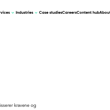
rvices
Industries
Case studies
Careers
Content hub
About
HR Tech
DEVELOPMENT
ARTIFICIAL 
lutions for patient care, data
AI-driven HR tech for automation, e
Web Development
AI Devel
elehealth.
experience, and business growth.
Mobile Development
Webflow Development
isserer kravene og