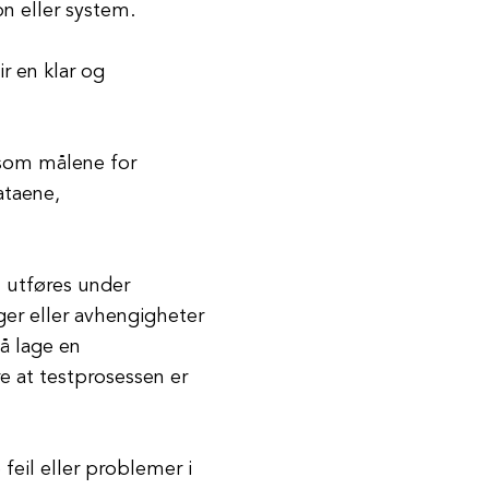
n eller system.
r en klar og
n som målene for
ataene,
l utføres under
er eller avhengigheter
å lage en
e at testprosessen er
 feil eller problemer i