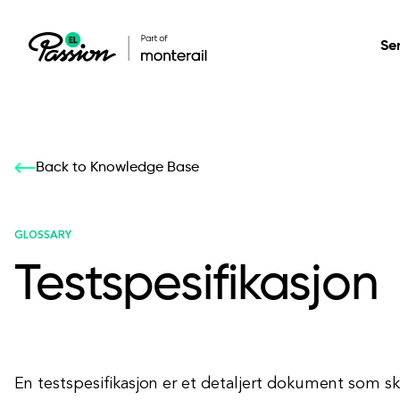
Se
Healthcare
Our services: build,
Our services: build,
DESIGN
Back to Knowledge Base
Secure, scalable so
transform, innovate
transform, innovate
Product Design
management, and t
your digital product
your digital product
GLOSSARY
Testspesifikasjon
All services
En testspesifikasjon er et detaljert dokument som sk