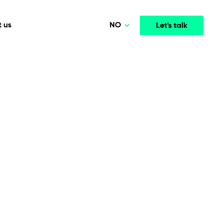
NO
 us
Let's talk
Polski
Deutsch
Media & Entertainment
INTELLIGENCE
COOPERATION MODELS
English
mployee
High-performance streaming and media platforms
opment
Agile Project Management
that drive engagement.
Norsk