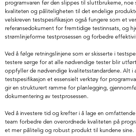
programvaren før den slippes til sluttbrukerne, noe 
kvaliteten og påliteligheten til det endelige produkte
velskreven testspesifikasjon også fungere som et ver
referansedokument for fremtidige testinnsats, og hj
strømlinjeforme testprosessen og forbedre effektivi
Ved å følge retningslinjene som er skisserte i testspe
testere sørge for at alle nødvendige tester blir utfø
oppfyller de nødvendige kvalitetsstandardene. Alt i a
testspesifikasjon et essensielt verktøy for programv
gir en strukturert ramme for planlegging, gjennomf
dokumentering av testprosessen.
Ved å investere tid og krefter i å lage en omfattende 
team forbedre den overordnede kvaliteten på progr
et mer pålitelig og robust produkt til kundene sine.