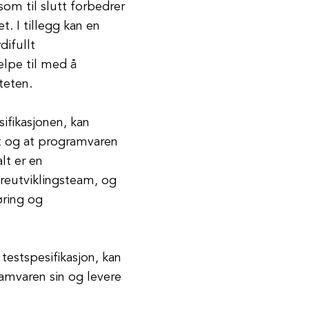
som til slutt forbedrer
t. I tillegg kan en
difullt
elpe til med å
teten.
sifikasjonen, kan
rt og at programvaren
lt er en
areutviklingsteam, og
øring og
testspesifikasjon, kan
amvaren sin og levere