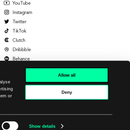
YouTube
Instagram
Twitter
TikTok
Clutch
Dribbble
Behance
Allow all
alyse
rtising
Deny
hem or
Let's talk
Show details