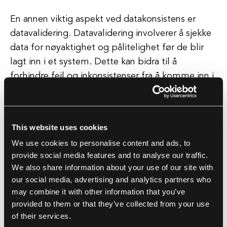
En annen viktig aspekt ved datakonsistens er
datavalidering. Datavalidering involverer å sjekke
data for nøyaktighet og pålitelighet før de blir
lagt inn i et system. Dette kan bidra til å
forhindre feil og inkonsistenser fra å komme inn i
systemet i utgangspunktet, og sikrer at dataene
forblir konsistente og pålitelige.
This website uses cookies
Datakonsistens kan også opprettholdes gjennom
We use cookies to personalise content and ads, to
bruk av datasykroniseringsverktøy. Disse
provide social media features and to analyse our traffic.
verktøyene er utformet for å holde data
We also share information about your use of our site with
konsistente på tvers av flere systemer og
our social media, advertising and analytics partners who
applikasjoner ved automatisk å oppdatere og
may combine it with other information that you’ve
synkronisere data i sanntid.
provided to them or that they’ve collected from your use
of their services.