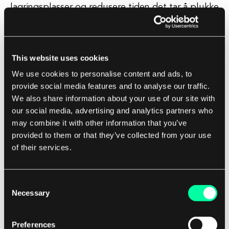
lagringsplasser og redusere tiden det tar å plukke
og pakke bestillinger.
Videre kan IoT-enheter integreres med andre
This website uses cookies
teknologier, som kunstig intelligens og
We use cookies to personalise content and ads, to
maskinlæring, for å automatisere repetitive
provide social media features and to analyse our traffic.
oppgaver og lage forutsigelser om fremtidig
We also share information about your use of our site with
etterspørsel. Dette kan hjelpe lagerledere med å
our social media, advertising and analytics partners who
optimalisere lagerbeholdning, redusere avfall og
may combine it with other information that you’ve
provided to them or that they’ve collected from your use
forbedre nøyaktigheten i prognoser.
of their services.
En annen fordel med IoT i lageradministrasjon er
muligheten til å overvåke og kontrollere utstyr
Consent
Necessary
og kjøretøy eksternt. For eksempel kan sensorer
Selection
brukes til å spore ytelsen til gaftrucker og annet
maskineri, og varsle ledere om potensielle
Preferences