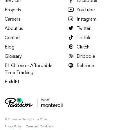
Services
Facebook
Projects
YouTube
Careers
Instagram
About us
Twitter
Contact
TikTok
Blog
Clutch
Glossary
Dribbble
EL Chrono - Affordable
Behance
Time Tracking
BuildEL
© EL Passion Next sp. z o.o. 2026
Privacy Policy
Terms and Conditions