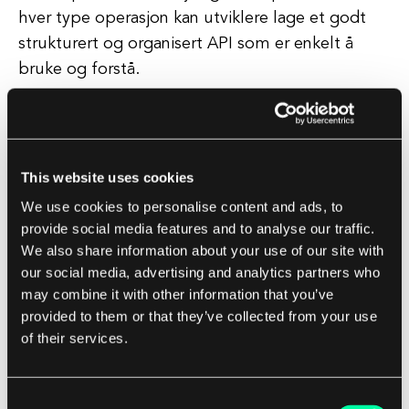
hver type operasjon kan utviklere lage et godt
strukturert og organisert API som er enkelt å
bruke og forstå.
Betydningen av Endepunkter i
programvareutvikling
This website uses cookies
Endepunkter er essensielle komponenter av
We use cookies to personalise content and ads, to
moderne programvareutvikling, spesielt i en tid
provide social media features and to analyse our traffic.
med mikrotjenester og distribuerte systemer.
We also share information about your use of our site with
our social media, advertising and analytics partners who
De gir en standardisert måte for ulike
may combine it with other information that you’ve
applikasjoner å kommunisere med hverandre
provided to them or that they’ve collected from your use
of their services.
over internett, noe som gjør sømløs integrering
og interoperabilitet mellom forskjellige
programvaresystemer mulig. Videre spiller
Consent