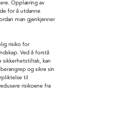
pere. Opplæring av
de for å utdanne
vordan man gjenkjenner
ig risiko for
andskap. Ved å forstå
sikkerhetstiltak, kan
berangrep og sikre sin
liktelse til
redusere risikoene fra