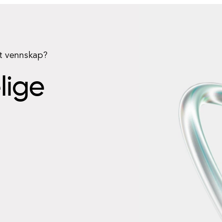
rt vennskap?
elige