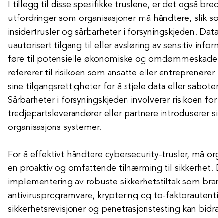
I tillegg til disse spesifikke truslene, er det også br
utfordringer som organisasjoner må håndtere, slik 
insidertrusler og sårbarheter i forsyningskjeden. Dat
uautorisert tilgang til eller avsløring av sensitiv in
føre til potensielle økonomiske og omdømmeskader. 
refererer til risikoen som ansatte eller entreprenøre
sine tilgangsrettigheter for å stjele data eller sabote
Sårbarheter i forsyningskjeden involverer risikoen for
tredjepartsleverandører eller partnere introduserer si
organisasjons systemer.
For å effektivt håndtere cybersecurity-trusler, må org
en proaktiv og omfattende tilnærming til sikkerhet. 
implementering av robuste sikkerhetstiltak som bra
antivirusprogramvare, kryptering og to-faktorautent
sikkerhetsrevisjoner og penetrasjonstesting kan bidra t