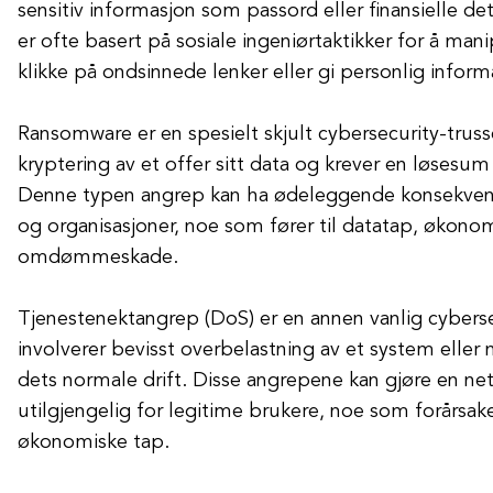
sensitiv informasjon som passord eller finansielle de
er ofte basert på sosiale ingeniørtaktikker for å mani
klikke på ondsinnede lenker eller gi personlig inform
Ransomware er en spesielt skjult cybersecurity-truss
kryptering av et offer sitt data og krever en løsesum 
Denne typen angrep kan ha ødeleggende konsekvens
og organisasjoner, noe som fører til datatap, økono
omdømmeskade.
Tjenestenektangrep (DoS) er en annen vanlig cyberse
involverer bevisst overbelastning av et system eller n
dets normale drift. Disse angrepene kan gjøre en nett
utilgjengelig for legitime brukere, noe som forårsa
økonomiske tap.