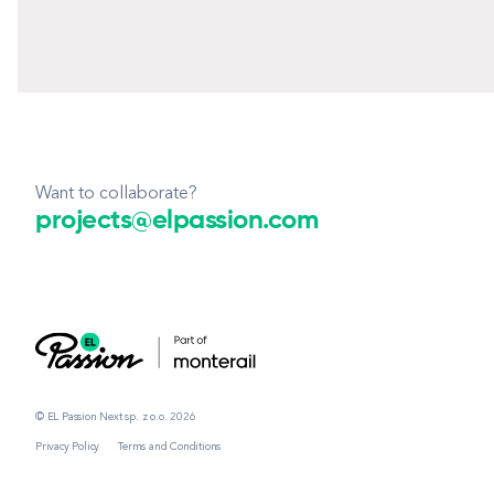
Want to collaborate?
projects@elpassion.com
© EL Passion Next sp. z o.o. 2026
Privacy Policy
Terms and Conditions