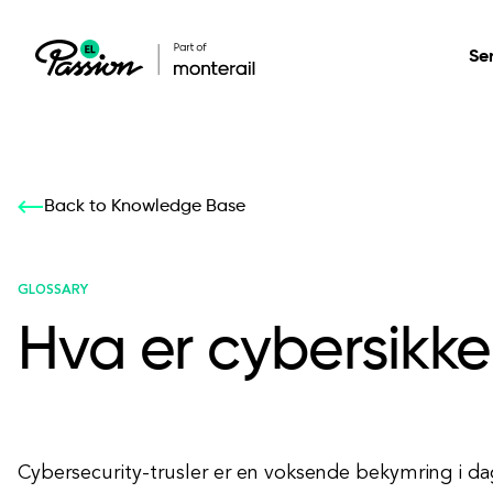
Se
Healthcare
Our services: build,
Our services: build,
DESIGN
Back to Knowledge Base
Secure, scalable so
transform, innovate
transform, innovate
Product Design
management, and t
your digital product
your digital product
GLOSSARY
Hva er cybersikke
All services
Cybersecurity-trusler er en voksende bekymring i dag