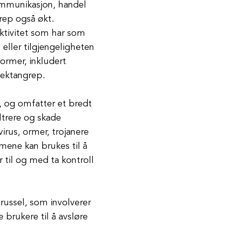
mmunikasjon, handel
rep også økt.
aktivitet som har som
eller tilgjengeligheten
former, inkludert
nektangrep.
, og omfatter et bredt
ltrere og skade
rus, ormer, trojanere
mene kan brukes til å
er til og med ta kontroll
russel, som involverer
e brukere til å avsløre