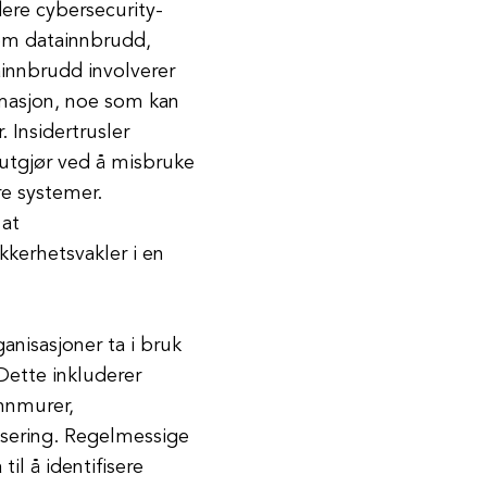
edere cybersecurity-
som datainnbrudd,
ainnbrudd involverer
formasjon, noe som kan
Insidertrusler
r utgjør ved å misbruke
re systemer.
 at
kkerhetsvakler i en
anisasjoner ta i bruk
Dette inkluderer
nnmurer,
isering. Regelmessige
il å identifisere