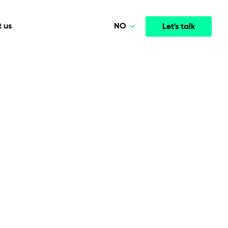
NO
 us
Let's talk
Polski
Deutsch
Media & Entertainment
INTELLIGENCE
COOPERATION MODELS
English
mployee
High-performance streaming and media platforms
opment
Agile Project Management
that drive engagement.
Norsk