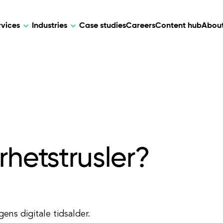
rvices
Industries
Case studies
Careers
Content hub
About
HR Tech
DEVELOPMENT
ARTIFICIAL 
lutions for patient care, data
AI-driven HR tech for automation, e
Web Development
AI Devel
elehealth.
experience, and business growth.
Mobile Development
Webflow Development
rhetstrusler?
ens digitale tidsalder.