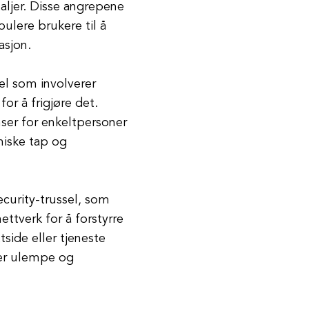
taljer. Disse angrepene
pulere brukere til å
asjon.
el som involverer
for å frigjøre det.
er for enkeltpersoner
miske tap og
curity-trussel, som
ettverk for å forstyrre
side eller tjeneste
ker ulempe og