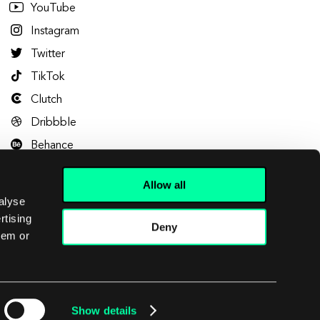
YouTube
Instagram
Twitter
TikTok
Clutch
Dribbble
Behance
Allow all
alyse
rtising
Deny
hem or
Let's talk
Show details