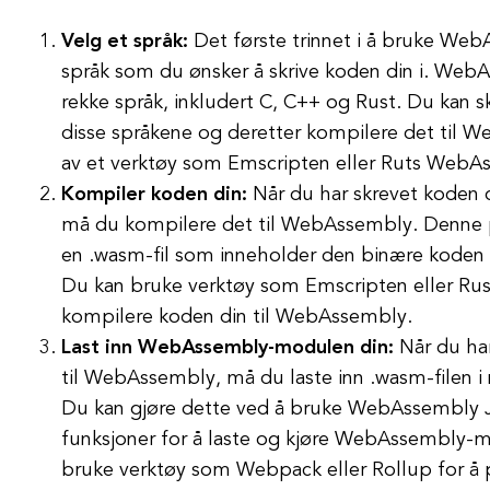
Velg et språk:
Det første trinnet i å bruke Web
språk som du ønsker å skrive koden din i. Web
rekke språk, inkludert C, C++ og Rust. Du kan sk
disse språkene og deretter kompilere det til 
av et verktøy som Emscripten eller Ruts WebA
Kompiler koden din:
Når du har skrevet koden di
må du kompilere det til WebAssembly. Denne p
en .wasm-fil som inneholder den binære koden 
Du kan bruke verktøy som Emscripten eller Rus
kompilere koden din til WebAssembly.
Last inn WebAssembly-modulen din:
Når du har
til WebAssembly, må du laste inn .wasm-filen i 
Du kan gjøre dette ved å bruke WebAssembly J
funksjoner for å laste og kjøre WebAssembly-
bruke verktøy som Webpack eller Rollup for 