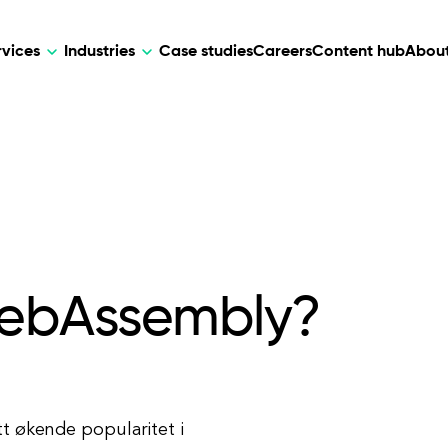
rvices
Industries
Case studies
Careers
Content hub
About
HR Tech
DEVELOPMENT
ARTIFICIAL 
lutions for patient care, data
AI-driven HR tech for automation, e
Web Development
AI Devel
elehealth.
experience, and business growth.
Mobile Development
Webflow Development
WebAssembly?
t økende popularitet i