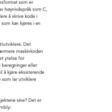
onsformat som er
 av høynivåspråk som C,
re å skrive kode i
 som kan kjøres i en
tutviklere. Det
 nærmere maskinkoden
et ytelse for
 beregninger eller
l å kjøre eksisterende
 som lar utviklere
jektene sine? Det er
mbly: