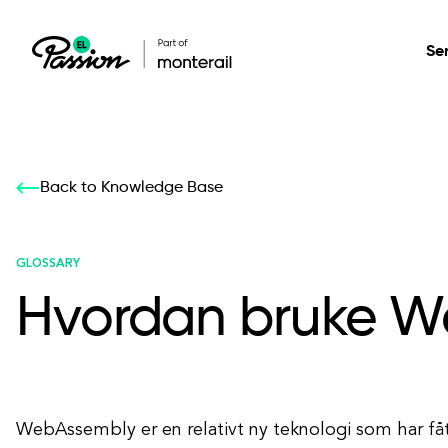
Se
Healthcare
Our services: build,
Our services: build,
DESIGN
Back to Knowledge Base
Secure, scalable so
transform, innovate
transform, innovate
Product Design
management, and t
your digital product
your digital product
GLOSSARY
Hvordan bruke 
All services
WebAssembly er en relativt ny teknologi som har fåt