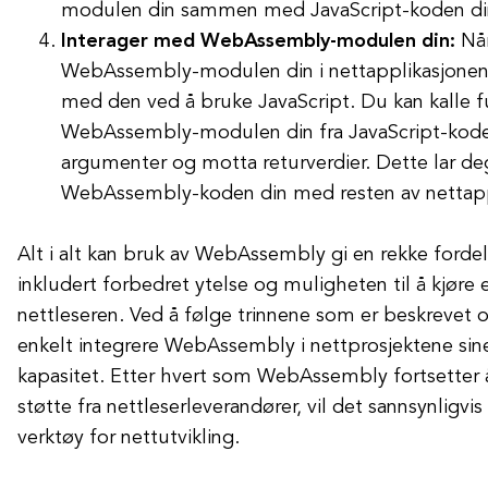
modulen din sammen med JavaScript-koden di
Interager med WebAssembly-modulen din:
Når
WebAssembly-modulen din i nettapplikasjonen,
med den ved å bruke JavaScript. Du kan kalle fu
WebAssembly-modulen din fra JavaScript-koden
argumenter og motta returverdier. Dette lar de
WebAssembly-koden din med resten av nettapp
Alt i alt kan bruk av WebAssembly gi en rekke fordele
inkludert forbedret ytelse og muligheten til å kjøre 
nettleseren. Ved å følge trinnene som er beskrevet o
enkelt integrere WebAssembly i nettprosjektene sin
kapasitet. Etter hvert som WebAssembly fortsetter å
støtte fra nettleserleverandører, vil det sannsynligvis 
verktøy for nettutvikling.