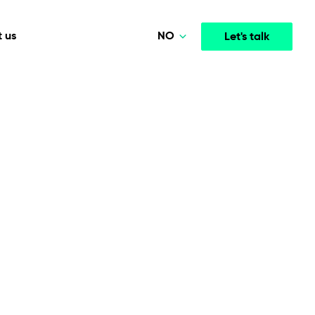
NO
 us
Let's talk
Polski
Deutsch
Media & Entertainment
INTELLIGENCE
COOPERATION MODELS
English
mployee
High-performance streaming and media platforms
opment
Agile Project Management
that drive engagement.
Norsk