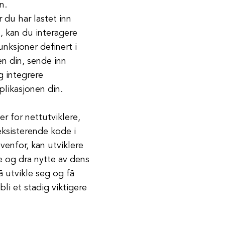
n.
 du har lastet inn
 kan du interagere
nksjoner definert i
 din, sende inn
g integrere
likasjonen din.
r for nettutviklere,
eksisterende kode i
venfor, kan utviklere
e og dra nytte av dens
 utvikle seg og få
bli et stadig viktigere