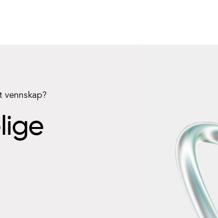
rt vennskap?
elige