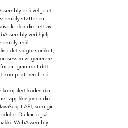
Assembly er å velge et
Assembly støtter en
rive koden din i ett av
WebAssembly ved hjelp
ssembly-mål.
n i det valgte språket,
rosessen vil generere
for programmet ditt.
t-kompilatoren for å
 kompilert koden din
nettapplikasjonen din.
avaScript API, som gir
moduler. Du kan også
å pakke WebAssembly-