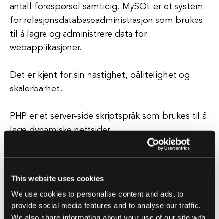
antall forespørsel samtidig. MySQL er et system
for relasjonsdatabaseadministrasjon som brukes
til å lagre og administrere data for
webapplikasjoner.
Det er kjent for sin hastighet, pålitelighet og
skalerbarhet.
PHP er et server-side skriptspråk som brukes til å
lage dynamiske nettsider.
Det er bredt støttet og enkelt å lære, noe som
gjør det til et populært valg for webutviklere.
This website uses cookies
Python og Perl brukes også noen ganger i stedet
We use cookies to personalise content and ads, to
for PHP i LAMP-stakken.
provide social media features and to analyse our traffic.
We also share information about your use of our site with