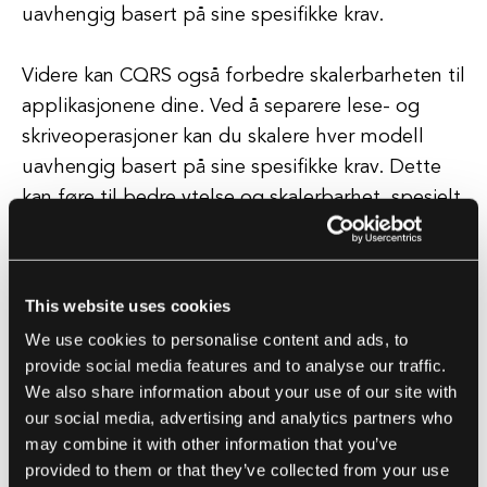
uavhengig basert på sine spesifikke krav.
Videre kan CQRS også forbedre skalerbarheten til
applikasjonene dine. Ved å separere lese- og
skriveoperasjoner kan du skalere hver modell
uavhengig basert på sine spesifikke krav. Dette
kan føre til bedre ytelse og skalerbarhet, spesielt
i applikasjoner med høy lese- og
skrivebelastning.
This website uses cookies
I tillegg kan CQRS også forbedre fleksibiliteten til
We use cookies to personalise content and ads, to
applikasjonene dine. Siden kommando- og
provide social media features and to analyse our traffic.
spørringsmodellene er frikoblet, kan du enkelt
We also share information about your use of our site with
endre eller bytte ut en modell uten å påvirke den
our social media, advertising and analytics partners who
andre. Dette kan gjøre det lettere å introdusere
may combine it with other information that you’ve
provided to them or that they’ve collected from your use
nye funksjoner, refaktorere eksisterende kode