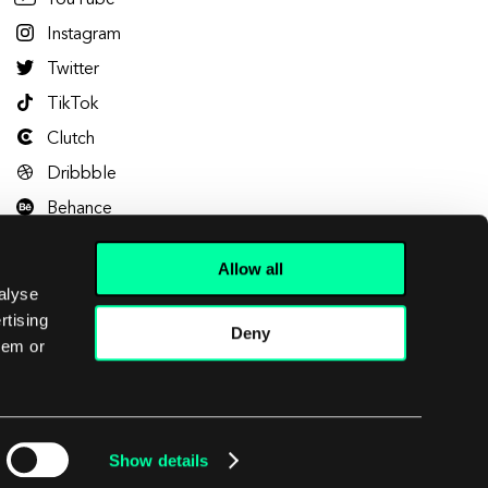
YouTube
Instagram
Twitter
TikTok
Clutch
Dribbble
Behance
Allow all
alyse
rtising
Deny
hem or
Let's talk
Show details