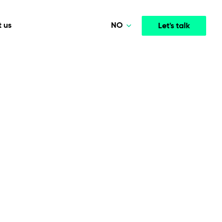
NO
 us
Let's talk
Polski
Deutsch
Media & Entertainment
INTELLIGENCE
COOPERATION MODELS
English
mployee
High-performance streaming and media platforms
opment
Agile Project Management
that drive engagement.
Norsk