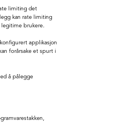
te limiting det
legg kan rate limiting
v legitime brukere.
lkonfigurert applikasjon
kan forårsake et spurt i
 ved å pålegge
rogramvarestakken,
.