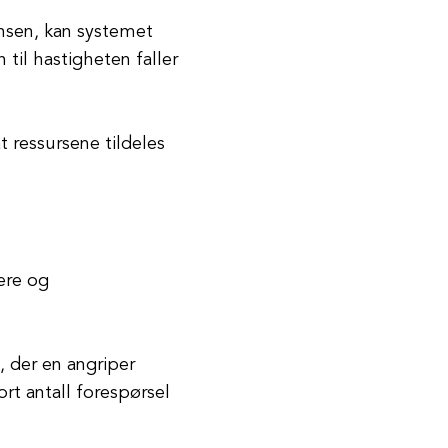
ensen, kan systemet
 til hastigheten faller
at ressursene tildeles
lere og
 der en angriper
rt antall forespørsel