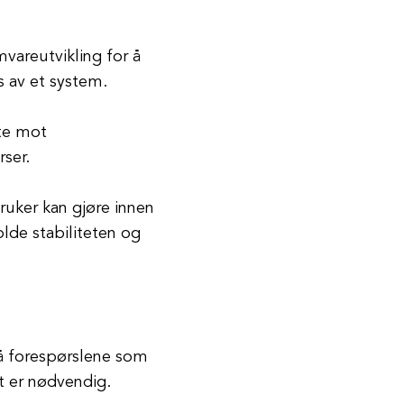
vareutvikling for å
s av et system.
tte mot
rser.
ruker kan gjøre innen
olde stabiliteten og
på forespørslene som
et er nødvendig.