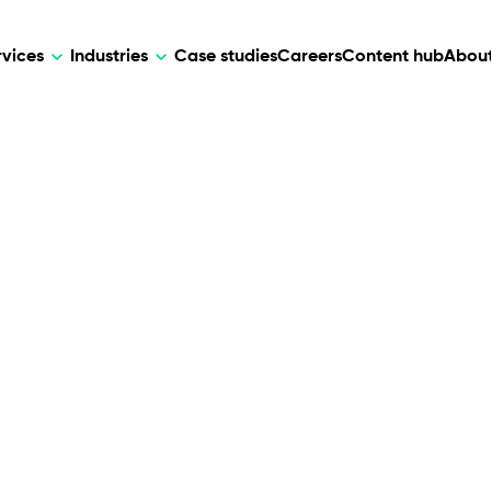
rvices
Industries
Case studies
Careers
Content hub
About
HR Tech
DEVELOPMENT
ARTIFICIAL 
lutions for patient care, data
AI-driven HR tech for automation, e
Web Development
AI Devel
elehealth.
experience, and business growth.
Mobile Development
Webflow Development