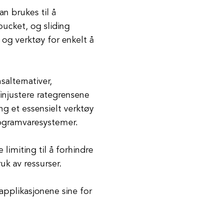
an brukes til å
bucket, og sliding
 og verktøy for enkelt å
salternativer,
finjustere rategrensene
ng et essensielt verktøy
programvaresystemer.
 limiting til å forhindre
uk av ressurser.
applikasjonene sine for