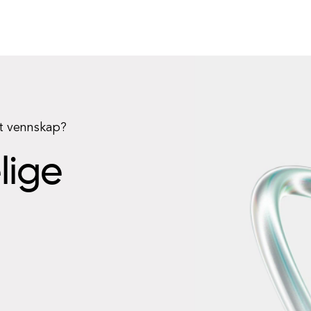
rt vennskap?
elige