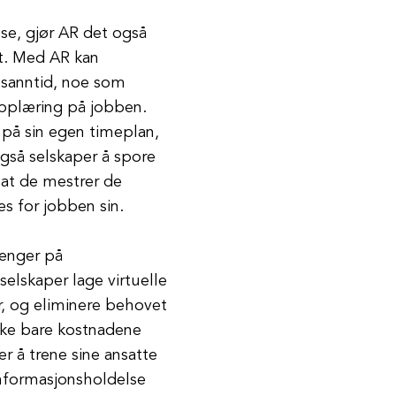
lse, gjør AR det også
vt. Med AR kan
i sanntid, noe som
opplæring på jobben.
 på sin egen timeplan,
også selskaper å spore
r at de mestrer de
 for jobben sin.
penger på
elskaper lage virtuelle
r, og eliminere behovet
 ikke bare kostnadene
r å trene sine ansatte
informasjonsholdelse