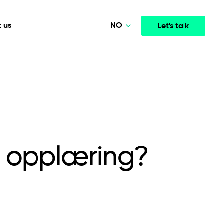
NO
 us
Let's talk
Polski
Deutsch
Media & Entertainment
INTELLIGENCE
COOPERATION MODELS
English
mployee
High-performance streaming and media platforms
opment
Agile Project Management
that drive engagement.
Norsk
l opplæring?