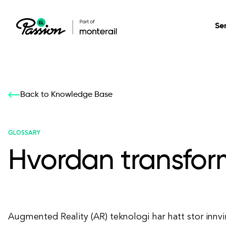
Se
Healthcare
Our services: build,
Our services: build,
DESIGN
Back to Knowledge Base
Secure, scalable so
transform, innovate
transform, innovate
Product Design
management, and t
your digital product
your digital product
GLOSSARY
Hvordan transform
All services
Augmented Reality (AR) teknologi har hatt stor innvi