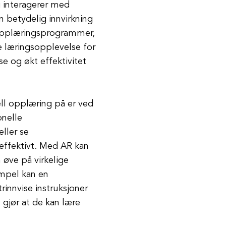
g interagerer med
n betydelig innvirkning
i opplæringsprogrammer,
e læringsopplevelse for
lse og økt effektivitet
ell opplæring på er ved
onelle
ller se
neffektivt. Med AR kan
 øve på virkelige
empel kan en
trinnvise instruksjoner
gjør at de kan lære