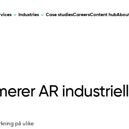
rvices
Industries
Case studies
Careers
Content hub
About
HR Tech
DEVELOPMENT
ARTIFICIAL 
lutions for patient care, data
AI-driven HR tech for automation, e
Web Development
AI Devel
elehealth.
experience, and business growth.
Mobile Development
Webflow Development
erer AR industriel
rkning på ulike