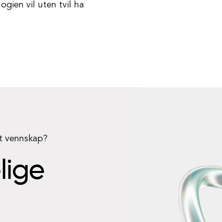
ien vil uten tvil ha
rt vennskap?
elige