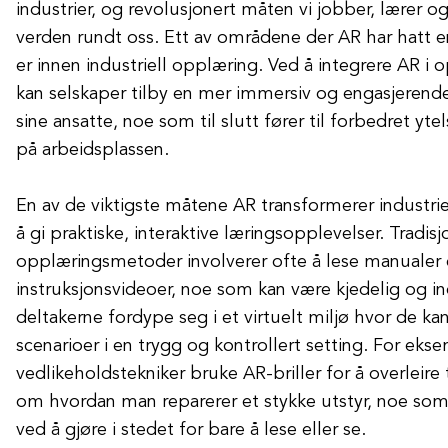
industrier, og revolusjonert måten vi jobber, lærer o
verden rundt oss. Ett av områdene der AR har hatt e
er innen industriell opplæring. Ved å integrere AR 
kan selskaper tilby en mer immersiv og engasjerend
sine ansatte, noe som til slutt fører til forbedret yte
på arbeidsplassen.
En av de viktigste måtene AR transformerer industri
å gi praktiske, interaktive læringsopplevelser. Tradisj
opplæringsmetoder involverer ofte å lese manualer e
instruksjonsvideoer, noe som kan være kjedelig og i
deltakerne fordype seg i et virtuelt miljø hvor de kan
scenarioer i en trygg og kontrollert setting. For eks
vedlikeholdstekniker bruke AR-briller for å overleire 
om hvordan man reparerer et stykke utstyr, noe som 
ved å gjøre i stedet for bare å lese eller se.