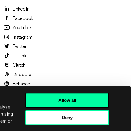
LinkedIn
Facebook
YouTube
Instagram
Twitter
TikTok
Clutch
Dribbble
Behance
Allow all
alyse
rtising
Deny
hem or