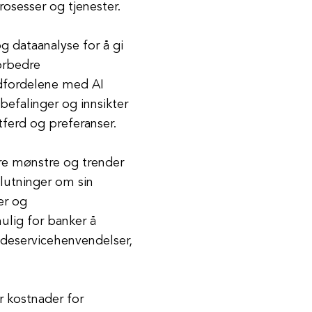
rosesser og tjenester.
g dataanalyse for å gi
orbedre
vedfordelene med AI
befalinger og innsikter
tferd og preferanser.
ere mønstre og trender
lutninger om sin
er og
ulig for banker å
deservicehenvendelser,
r kostnader for