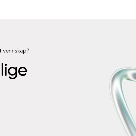
rt vennskap?
elige