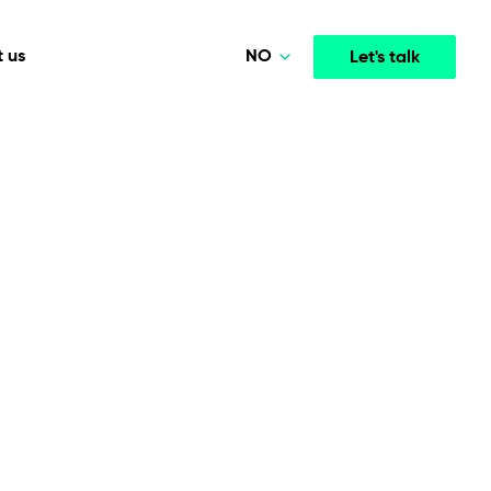
NO
 us
Let's talk
Polski
Deutsch
Media & Entertainment
INTELLIGENCE
COOPERATION MODELS
English
mployee
High-performance streaming and media platforms
opment
Agile Project Management
that drive engagement.
Norsk