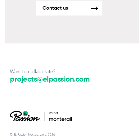
Contact us
Want to collaborate?
projects@elpassion.com
© EL Passion Next sp. z o.o. 2026