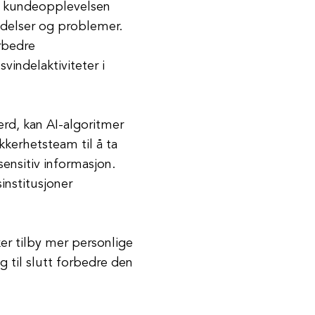
de kundeopplevelsen
ndelser og problemer.
rbedre
vindelaktiviteter i
rd, kan AI-algoritmer
ikkerhetsteam til å ta
ensitiv informasjon.
institusjoner
ker tilby mer personlige
g til slutt forbedre den