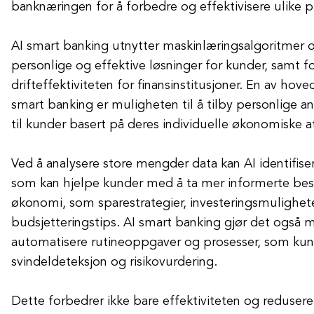
banknæringen for å forbedre og effektivisere ulike p
AI smart banking utnytter maskinlæringsalgoritmer o
personlige og effektive løsninger for kunder, samt f
drifteffektiviteten for finansinstitusjoner. En av ho
smart banking er muligheten til å tilby personlige an
til kunder basert på deres individuelle økonomiske a
Ved å analysere store mengder data kan AI identifis
som kan hjelpe kunder med å ta mer informerte bes
økonomi, som sparestrategier, investeringsmulighet
budsjetteringstips. AI smart banking gjør det også m
automatisere rutineoppgaver og prosesser, som kun
svindeldeteksjon og risikovurdering.
Dette forbedrer ikke bare effektiviteten og redusere