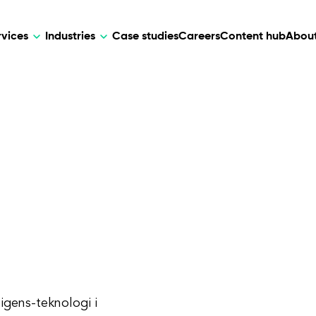
rvices
Industries
Case studies
Careers
Content hub
About
HR Tech
DEVELOPMENT
ARTIFICIAL 
lutions for patient care, data
AI-driven HR tech for automation, e
Web Development
AI Devel
elehealth.
experience, and business growth.
Mobile Development
Webflow Development
ligens-teknologi i