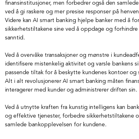
finansinstitusjoner, men forbedrer også den samle
ved å gi raskere og mer presise responser på henve
Videre kan AI smart banking hjelpe banker med å fo
sikkerhetstiltakene sine ved å oppdage og forhindre s
sanntid.
Ved å overvåke transaksjoner og mønstre i kundeadfe
identifisere mistenkelig aktivitet og varsle bankens s
passende tiltak for å beskytte kundenes kontoer og s
Alt i alt revolusjonerer AI smart banking måten finans
interagerer med kunder og administrerer driften sin.
Ved å utnytte kraften fra kunstig intelligens kan ban
og effektive tjenester, forbedre sikkerhetstiltakene o
samlede bankopplevelsen for kundene.