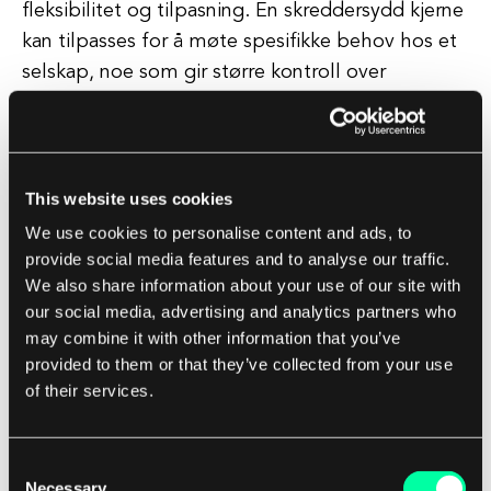
fleksibilitet og tilpasning. En skreddersydd kjerne
kan tilpasses for å møte spesifikke behov hos et
selskap, noe som gir større kontroll over
systemressurser og funksjonalitet. Dette kan
være spesielt gunstig for selskaper som krever
spesielle funksjoner eller har unike
maskinvarekrav.
This website uses cookies
We use cookies to personalise content and ads, to
Generelt kan investering i kjernutvikling ha en
provide social media features and to analyse our traffic.
We also share information about your use of our site with
betydelig innvirkning på den samlede suksessen
our social media, advertising and analytics partners who
til et programvareutviklingsprosjekt. Ved å
may combine it with other information that you’ve
samarbeide med et team av erfarne utviklere
provided to them or that they’ve collected from your use
som forstår kompleksiteten i kjernutvikling, kan
of their services.
selskaper sikre at operativsystemene deres er
optimalisert for ytelse, sikkerhet og fleksibilitet.
Consent
Necessary