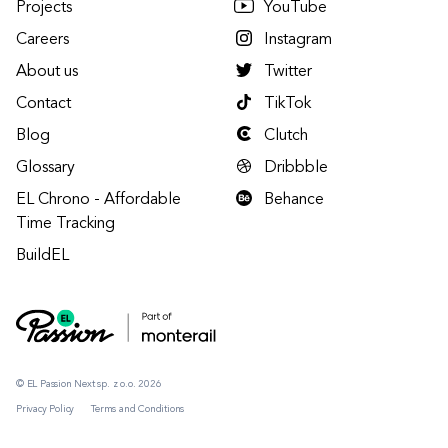
Projects
YouTube
Careers
Instagram
About us
Twitter
Contact
TikTok
Blog
Clutch
Glossary
Dribbble
EL Chrono - Affordable
Behance
Time Tracking
BuildEL
© EL Passion Next sp. z o.o. 2026
Privacy Policy
Terms and Conditions