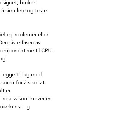
designet, bruker
 å simulere og teste
ielle problemer eller
 Den siste fasen av
e komponentene til CPU-
ogi.
 legge til lag med
soren for å sikre at
lt er
prosess som krever en
eniørkunst og