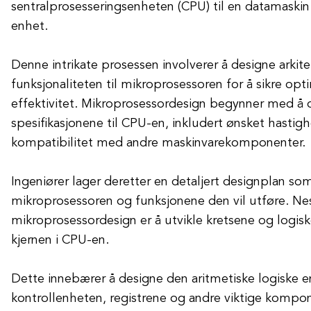
sentralprosesseringsenheten (CPU) til en datamaskin 
enhet.
Denne intrikate prosessen involverer å designe arkit
funksjonaliteten til mikroprosessoren for å sikre opt
effektivitet. Mikroprosessordesign begynner med å 
spesifikasjonene til CPU-en, inkludert ønsket hastig
kompatibilitet med andre maskinvarekomponenter.
Ingeniører lager deretter en detaljert designplan som 
mikroprosessoren og funksjonene den vil utføre. Nes
mikroprosessordesign er å utvikle kretsene og logis
kjernen i CPU-en.
Dette innebærer å designe den aritmetiske logiske e
kontrollenheten, registrene og andre viktige kompo