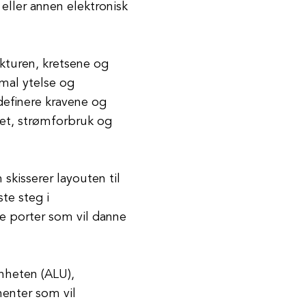
eller annen elektronisk
ekturen, kretsene og
imal ytelse og
definere kravene og
het, strømforbruk og
skisserer layouten til
te steg i
ke porter som vil danne
nheten (ALU),
nenter som vil