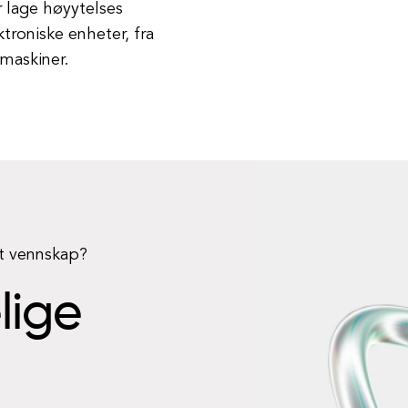
 lage høyytelses
troniske enheter, fra
amaskiner.
rt vennskap?
elige