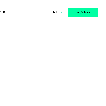
NO
 us
Let's talk
Polski
Deutsch
Media & Entertainment
INTELLIGENCE
COOPERATION MODELS
English
mployee
High-performance streaming and media platforms
opment
Agile Project Management
that drive engagement.
Norsk