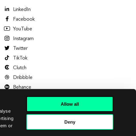
LinkedIn
Facebook
YouTube
Instagram
Twitter
TikTok
Clutch
Dribbble
Behance
Allow all
alyse
rtising
Deny
hem or