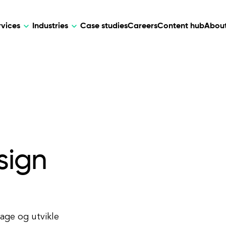
rvices
Industries
Case studies
Careers
Content hub
About
HR Tech
DEVELOPMENT
ARTIFICIAL 
lutions for patient care, data
AI-driven HR tech for automation, e
Web Development
AI Devel
elehealth.
experience, and business growth.
Mobile Development
Webflow Development
sign
lage og utvikle