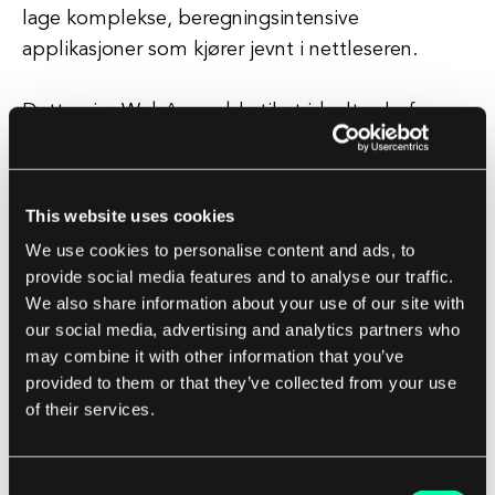
lage komplekse, beregningsintensive
applikasjoner som kjører jevnt i nettleseren.
Dette gjør WebAssembly til et ideelt valg for
applikasjoner som krever høy ytelse, som spill,
multimedia-applikasjoner og virtuelle
virkelighetsopplevelser. I tillegg fremmer
This website uses cookies
WebAssembly språkmangfold i webutvikling ved
We use cookies to personalise content and ads, to
å tillate utviklere å bruke et bredt spekter av
provide social media features and to analyse our traffic.
programmeringsspråk for å bygge
We also share information about your use of our site with
webapplikasjoner.
our social media, advertising and analytics partners who
may combine it with other information that you’ve
provided to them or that they’ve collected from your use
Dette gjør det mulig for utviklere å utnytte sine
of their services.
eksisterende ferdigheter og kunnskaper for å
lage webapplikasjoner som er raske, pålitelige og
sikre.
Consent