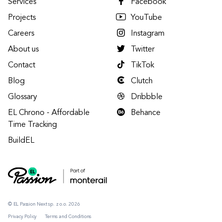
Services
Facebook
Projects
YouTube
Careers
Instagram
About us
Twitter
Contact
TikTok
Blog
Clutch
Glossary
Dribbble
EL Chrono - Affordable
Behance
Time Tracking
BuildEL
© EL Passion Next sp. z o.o. 2026
Privacy Policy
Terms and Conditions