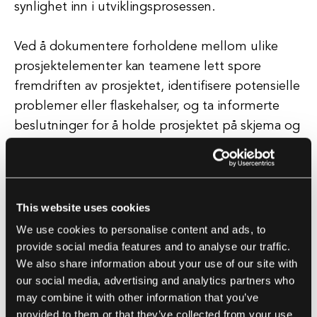
synlighet inn i utviklingsprosessen.
Ved å dokumentere forholdene mellom ulike
prosjektelementer kan teamene lett spore
fremdriften av prosjektet, identifisere potensielle
problemer eller flaskehalser, og ta informerte
beslutninger for å holde prosjektet på skjema og
innenfor budsjett. I tillegg bidrar vertikal sporing
til å forbedre samarbeid og kommunikasjon
blant teammedlemmene, da det gir en felles
forståelse av prosjektkravene og designet på
This website uses cookies
tvers av ulike nivåer i prosjektet.
We use cookies to personalise content and ads, to
provide social media features and to analyse our traffic.
We also share information about your use of our site with
Denne samordningen sikrer at alle
our social media, advertising and analytics partners who
teammedlemmer jobber mot de samme målene
may combine it with other information that you’ve
og objektivene, noe som fører til en mer
provided to them or that they’ve collected from your use