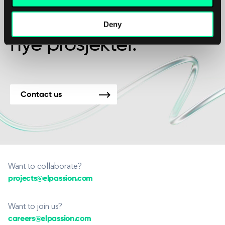
Vi er tilgjengelige for
Deny
nye prosjekter.
Contact us
Want to collaborate?
projects@elpassion.com
Want to join us?
careers@elpassion.com