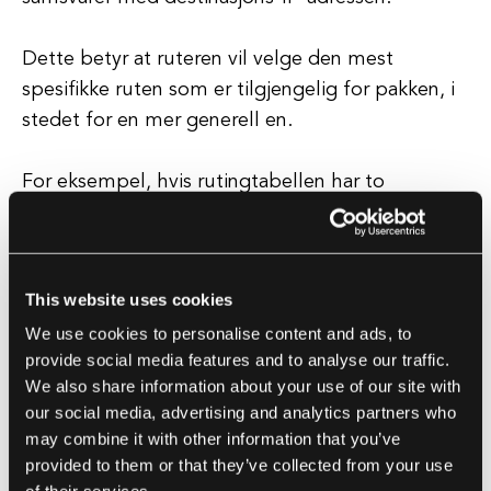
Dette betyr at ruteren vil velge den mest
spesifikke ruten som er tilgjengelig for pakken, i
stedet for en mer generell en.
For eksempel, hvis rutingtabellen har to
oppføringer: 192.168.1.0/24 og
192.168.1.128/25, og destinasjons-IP-adressen er
192.168.1.130, vil ruteren velge den andre
This website uses cookies
oppføringen (192.168.1.128/25) fordi den har en
We use cookies to personalise content and ads, to
lengre prefiks samsvar enn den første
provide social media features and to analyse our traffic.
oppføringen.
We also share information about your use of our site with
our social media, advertising and analytics partners who
Longest Prefix Match er avgjørende for effektiv
may combine it with other information that you’ve
ruting i store nettverk, da det sikrer at pakker blir
provided to them or that they’ve collected from your use
videresendt langs den mest spesifikke ruten