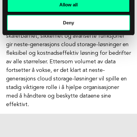
storage-løsninger en rekke fordeler og funksjoner
Allow all
som gjør dem til et attraktivt alternativ for
organisasjoner som ønsker å modernisere sine
Deny
datalagrings- og -håndteringspraksiser. Med sin
skalerbarhet, sikkerhet og avanserte funksjoner
gir neste-generasjons cloud storage-løsninger en
fleksibel og kostnadseffektiv løsning for bedrifter
av alle størrelser. Ettersom volumet av data
fortsetter å vokse, er det klart at neste-
generasjons cloud storage-løsninger vil spille en
stadig viktigere rolle i å hjelpe organisasjoner
med å håndtere og beskytte dataene sine
effektivt.