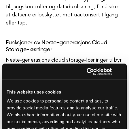
tilgangskontroller og datadublisering, for å sikre
at dataene er beskyttet mot uautorisert tilgang
eller tap.
Funksjoner av Neste-generasjons Cloud
Storage-løsninger
Neste-generasjons cloud storage-løsninger tilbyr
også en rekke funksjoner som gjør
databehandling enklere og mer effektiv. En slik
funksjon er automatisert databeskyttelse og
This website uses cookies
gjenoppretting, som sikrer at data alltid er
tilgjengelige og sikre, selv i tilfelle en katastrofe. I
We use cookies to personalise content and ads, to
provide social media features and to analyse our traffic.
tillegg tilbyr mange cloud storage-løsninger
We also share information about your use of our site with
avanserte dataanalyserverktøy som gjør det
our social media, advertising and analytics partners who
mulig for organisasjoner å få verdifulle innsikter
may combine it with other information that you’ve