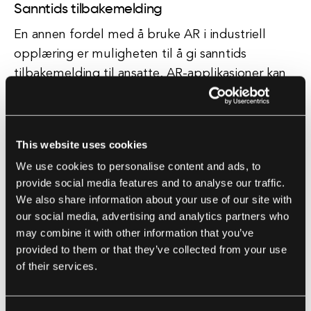
Sanntids tilbakemelding
En annen fordel med å bruke AR i industriell
opplæring er muligheten til å gi sanntids
tilbakemelding til ansatte. AR-applikasjoner kan
spore og analysere ansattes prestasjoner, og gi
umiddelbar tilbakemelding på deres handlinger
og hjelpe dem med å forbedre ferdighetene
This website uses cookies
sine. Denne øyeblikkelige tilbakemeldingen kan
We use cookies to personalise content and ads, to
hjelpe ansatte med å lære mer effektivt og
provide social media features and to analyse our traffic.
hensiktsmessig.
We also share information about your use of our site with
our social media, advertising and analytics partners who
may combine it with other information that you’ve
Kostnadseffektiv opplæring
provided to them or that they’ve collected from your use
Å implementere AR-teknologi i industriell
of their services.
opplæring kan også være kostnadseffektivt på
lang sikt. Selv om det kan være en innledende