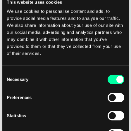
This website uses cookies
kraftigere, er det en økende bevissthet om de
We use cookies to personalise content and ads, to
potensielle risikoene og skjevhetene som kan
provide social media features and to analyse our traffic.
oppstå ved deres bruk.
We also share information about your use of our site with
our social media, advertising and analytics partners who
may combine it with other information that you’ve
I fremtiden vil det være avgjørende for utviklere
provided to them or that they’ve collected from your use
og organisasjoner å prioritere transparens,
of their services.
rettferdighet og ansvarlighet når de
implementerer systemer for maskinlæring. Totalt
sett er fremtiden for maskinlæring lys og full av
Consent
Necessary
Selection
muligheter.
Preferences
Etter hvert som denne teknologien fortsetter å
utvikle seg og modnes, kan vi forvente å se nye
applikasjoner og innovasjoner som fundamentalt
Statistics
vil endre måten vi interagerer med teknologi og
data på.