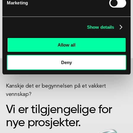
Marketing
Ved å holde seg informert og engasjert med de
nyeste utviklingene innen maskinlæring, kan
Show details
bedrifter og enkeltpersoner posisjonere seg for å
dra full nytte av mulighetene som denne
Allow all
spennende teknologien har å tilby.
Deny
Kanskje det er begynnelsen på et vakkert
vennskap?
Vi er tilgjengelige for
nye prosjekter.