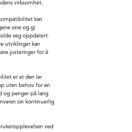
undens virksomhet.
ompatibilitet kan
gene sine og gi
 holde seg oppdatert
e utviklinger kan
re justeringer for å
itet er at den lar
ap uten behov for en
id og penger på lang
mvaren sin kontinuerlig
 brukeropplevelsen ved