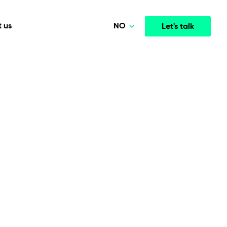
NO
 us
Let's talk
Polski
Deutsch
Media & Entertainment
INTELLIGENCE
COOPERATION MODELS
English
mployee
High-performance streaming and media platforms
opment
Agile Project Management
that drive engagement.
Norsk