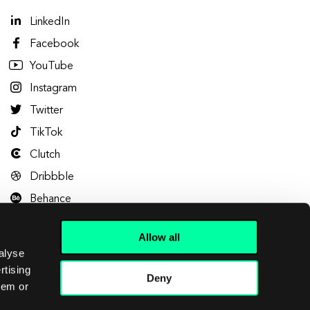
LinkedIn
Facebook
YouTube
Instagram
Twitter
TikTok
Clutch
Dribbble
Behance
Allow all
alyse
rtising
Deny
hem or