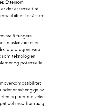
er. Ettersom
 er det essensielt at
atibilitet for å sikre
amvare å fungere
r, maskinvare eller
di eldre programvare
rt som teknologien
oblemer og potensielle
removerkompatibilitet
Kunder er avhengige av
viteten og fremme vekst.
mpatibel med fremtidig