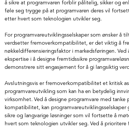
å sikre at programvaren forblir pålitelig, sikker og e
føle seg trygge på at programvaren deres vil fortset
etter hvert som teknologien utvikler seg.
For programvareutviklingsselskaper som ønsker å ti
verdsetter fremoverkompatibilitet, er det viktig å 
nøkkeldifferensieringsfaktor i markedsføringen. Ved å
ekspertise i å designe fremtidssikre programvareløsn
demonstrere sitt engasjement for å gi langsiktig verd
Avslutningsvis er fremoverkompatibilitet et kritisk a
programvareutvikling som kan ha en betydelig innvi
virksomhet. Ved å designe programvare med tanke p
kompatibilitet, kan programvareutviklingsselskaper g
sikre og langvarige løsninger som vil fortsette å mø
hvert som teknologien utvikler seg. Ved å prioritere