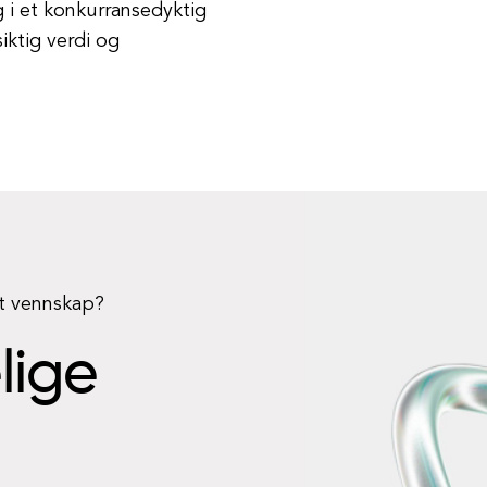
 i et konkurransedyktig
iktig verdi og
rt vennskap?
elige