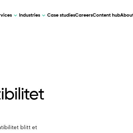
rvices
Industries
Case studies
Careers
Content hub
About
HR Tech
DEVELOPMENT
ARTIFICIAL 
lutions for patient care, data
AI-driven HR tech for automation, e
Web Development
AI Devel
elehealth.
experience, and business growth.
Mobile Development
Webflow Development
bilitet
bilitet blitt et