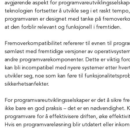
avgjørende aspekt for programvareutviklingsselskap
teknologien fortsetter å utvikle seg i et raskt tempo,
programvaren er designet med tanke på fremoverkomp
at den forblir relevant og funksjonell i fremtiden.
Fremoverkompatibilitet refererer til evnen til progr
sømløst med fremtidige versjoner av operativsysteme
andre programvarekomponenter. Dette er viktig for
kan bli incompatibel med nyere systemer etter hve
utvikler seg, noe som kan føre til funksjonalitetspr
sikkerhetsanfekter.
For programvareutviklingsselskaper er det å sikre f
ikke bare en god praksis – det er en nødvendighet. 
programvare for å effektivisere driften, øke effekti
Hvis en programvareløsning blir utdatert eller inko