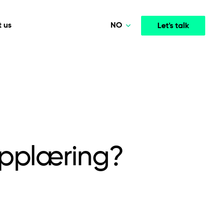
NO
 us
Let's talk
Polski
Deutsch
Media & Entertainment
INTELLIGENCE
COOPERATION MODELS
English
mployee
High-performance streaming and media platforms
opment
Agile Project Management
that drive engagement.
Norsk
opplæring?