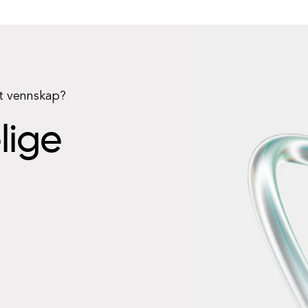
rt vennskap?
elige