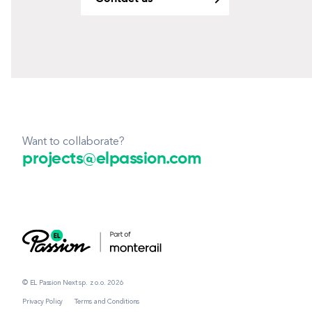
Want to collaborate?
projects@elpassion.com
© EL Passion Next sp. z o.o. 2026
Privacy Policy
Terms and Conditions