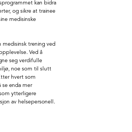
apsprogrammet kan bidra
ter, og sikre at trainee
 sine medisinske
rn medisinsk trening ved
sopplevelse. Ved å
gne seg verdifulle
ljø, noe som til slutt
Etter hvert som
 å se enda mer
som ytterligere
sjon av helsepersonell.