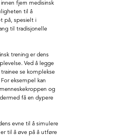
 innen fjern medisinsk
igheten til å
 på, spesielt i
ng til tradisjonelle
insk trening er dens
pplevelse. Ved å legge
R trainee se komplekse
 For eksempel kan
v menneskekroppen og
g dermed få en dypere
dens evne til å simulere
er til å øve på å utføre