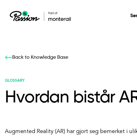
Se
Healthcare
Our services: build,
Our services: build,
DESIGN
Back to Knowledge Base
Secure, scalable so
transform, innovate
transform, innovate
Product Design
management, and t
your digital product
your digital product
GLOSSARY
Hvordan bistår AR
All services
Augmented Reality (AR) har gjort seg bemerket i ulik