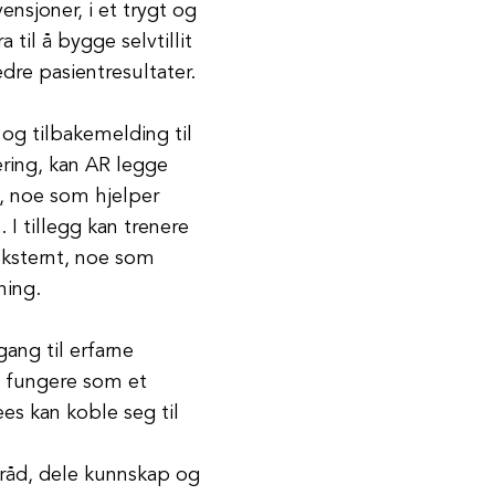
ensjoner, i et trygt og
 til å bygge selvtillit
edre pasientresultater.
 og tilbakemelding til
ering, kan AR legge
n, noe som hjelper
I tillegg kan trenere
eksternt, noe som
hing.
gang til erfarne
å fungere som et
ees kan koble seg til
råd, dele kunnskap og