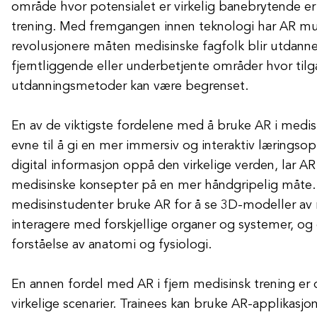
område hvor potensialet er virkelig banebrytende er
trening. Med fremgangen innen teknologi har AR mul
revolusjonere måten medisinske fagfolk blir utdannet
fjerntliggende eller underbetjente områder hvor tilga
utdanningsmetoder kan være begrenset.
En av de viktigste fordelene med å bruke AR i medis
evne til å gi en mer immersiv og interaktiv læringso
digital informasjon oppå den virkelige verden, lar A
medisinske konsepter på en mer håndgripelig måte.
medisinstudenter bruke AR for å se 3D-modeller a
interagere med forskjellige organer og systemer, o
forståelse av anatomi og fysiologi.
En annen fordel med AR i fjern medisinsk trening er 
virkelige scenarier. Trainees kan bruke AR-applikasjon