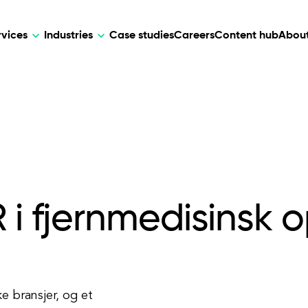
rvices
Industries
Case studies
Careers
Content hub
About
HR Tech
DEVELOPMENT
ARTIFICIAL 
lutions for patient care, data
AI-driven HR tech for automation, e
Web Development
AI Devel
elehealth.
experience, and business growth.
Mobile Development
Webflow Development
 i fjernmedisinsk 
e bransjer, og et