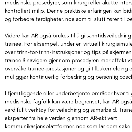
medisinske prosedyrer, som kirurgi eller akutte interv
kontrollert miljø. Denne praktiske erfaringen kan bidra
og forbedre ferdigheter, noe som til slutt fører til b
Videre kan AR også brukes til å gi sanntidsveiledning
trainee. For eksempel, under en virtuell kirurgisimul
over trinn-for-trinn-instruksjoner og tips på skjerme
trainee å navigere gjennom prosedyren mer effektivt. 
overvåke trainee-prestasjoner og gi tilbakemelding 
muliggjør kontinuerlig forbedring og personlig coac
I fjerntliggende eller underbetjente områder hvor til
medisinske fagfolk kan være begrenset, kan AR ogs
verdifullt verktøy for veiledning og samarbeid. Train
eksperter fra hele verden gjennom AR-aktivert
kommunikasjonsplattformer, noe som lar dem søke 