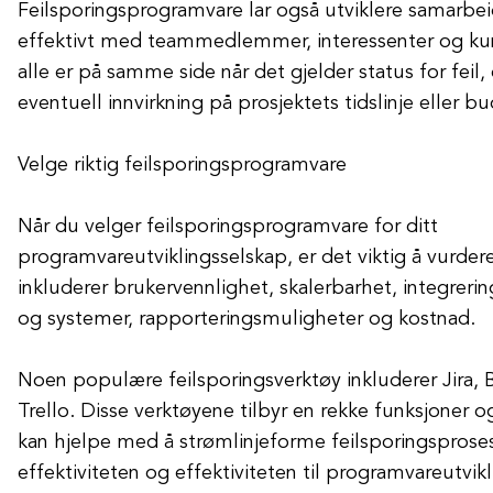
Feilsporingsprogramvare lar også utviklere samarb
effektivt med teammedlemmer, interessenter og kund
alle er på samme side når det gjelder status for feil,
eventuell innvirkning på prosjektets tidslinje eller bu
Velge riktig feilsporingsprogramvare
Når du velger feilsporingsprogramvare for ditt
programvareutviklingsselskap, er det viktig å vurdere
inkluderer brukervennlighet, skalerbarhet, integrer
og systemer, rapporteringsmuligheter og kostnad.
Noen populære feilsporingsverktøy inkluderer Jira, B
Trello. Disse verktøyene tilbyr en rekke funksjoner o
kan hjelpe med å strømlinjeforme feilsporingsprose
effektiviteten og effektiviteten til programvareutvik