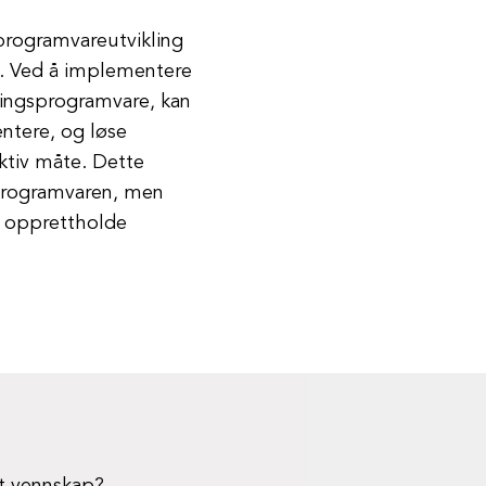
 programvareutvikling
kt. Ved å implementere
oringsprogramvare, kan
ntere, og løse
ektiv måte. Dette
 programvaren, men
å opprettholde