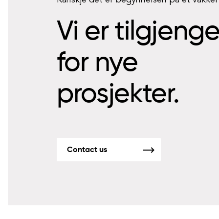
Kanskje det er begynnelsen på et vakke
Vi er tilgjeng
for nye
prosjekter.
Contact us