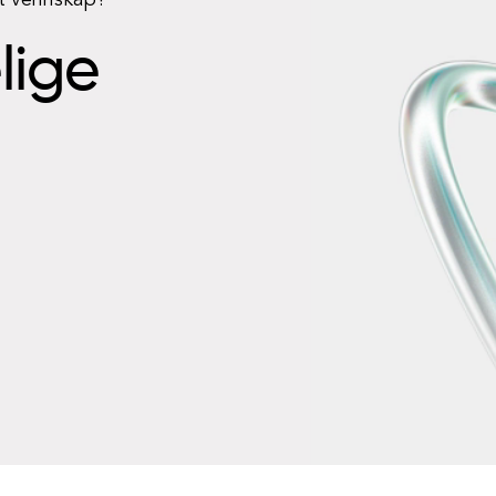
rt vennskap?
elige