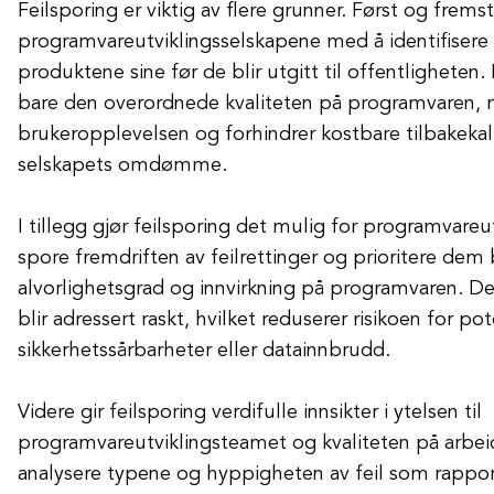
Feilsporing er viktig av flere grunner. Først og frems
programvareutviklingsselskapene med å identifisere
produktene sine før de blir utgitt til offentligheten.
bare den overordnede kvaliteten på programvaren, 
brukeropplevelsen og forhindrer kostbare tilbakekall
selskapets omdømme.
I tillegg gjør feilsporing det mulig for programvareu
spore fremdriften av feilrettinger og prioritere dem
alvorlighetsgrad og innvirkning på programvaren. Dette
blir adressert raskt, hvilket reduserer risikoen for pot
sikkerhetssårbarheter eller datainnbrudd.
Videre gir feilsporing verdifulle innsikter i ytelsen til
programvareutviklingsteamet og kvaliteten på arbei
analysere typene og hyppigheten av feil som rappor