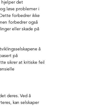
t hjelper det
 og løse problemer i
 Dette forbedrer ikke
men forbedrer også
inger eller skade på
tviklingsselskapene å
 basert på
 sikrer at kritiske feil
ensielle
det deres. Ved å
teres, kan selskaper