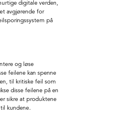
hurtige digitale verden,
et avgjørende for
feilsporingssystem på
ntere og løse
sse feilene kan spenne
 til kritiske feil som
ikse disse feilene på en
er sikre at produktene
til kundene.