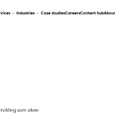
rvices
Industries
Case studies
Careers
Content hub
About
HR Tech
DEVELOPMENT
ARTIFICIAL 
lutions for patient care, data
AI-driven HR tech for automation, e
Web Development
AI Devel
elehealth.
experience, and business growth.
Mobile Development
Webflow Development
tvikling som sikrer