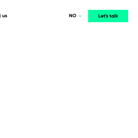
NO
 us
Let's talk
Polski
Deutsch
Media & Entertainment
INTELLIGENCE
COOPERATION MODELS
English
mployee
High-performance streaming and media platforms
opment
Agile Project Management
that drive engagement.
Norsk