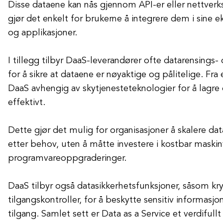
Disse dataene kan nås gjennom API-er eller nettverk
gjør det enkelt for brukerne å integrere dem i sine 
og applikasjoner.
I tillegg tilbyr DaaS-leverandører ofte datarensings-
for å sikre at dataene er nøyaktige og pålitelige. Fra 
DaaS avhengig av skytjenesteteknologier for å lagre
effektivt.
Dette gjør det mulig for organisasjoner å skalere da
etter behov, uten å måtte investere i kostbar maskin
programvareoppgraderinger.
DaaS tilbyr også datasikkerhetsfunksjoner, såsom kr
tilgangskontroller, for å beskytte sensitiv informasj
tilgang. Samlet sett er Data as a Service et verdifullt