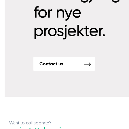
for nye
prosjekter.
Contact us
Want to collaborate?