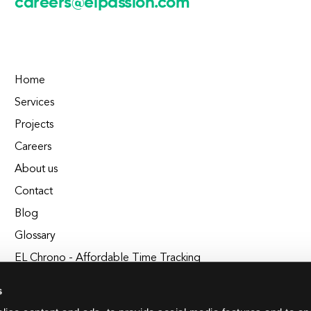
careers@elpassion.com
Home
Services
Projects
Careers
About us
Contact
Blog
Glossary
EL Chrono - Affordable Time Tracking
BuildEL
s