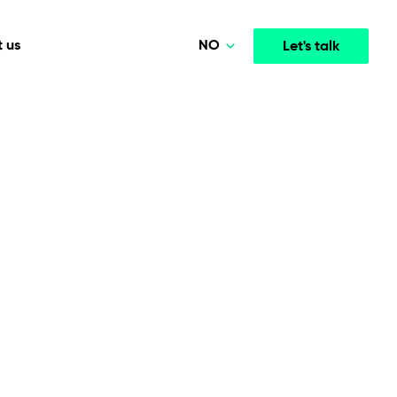
NO
 us
Let's talk
Polski
Deutsch
Media & Entertainment
INTELLIGENCE
COOPERATION MODELS
English
mployee
High-performance streaming and media platforms
opment
Agile Project Management
that drive engagement.
Norsk