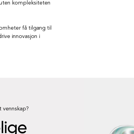
 uten kompleksiteten
mheter få tilgang til
rive innovasjon i
rt vennskap?
elige