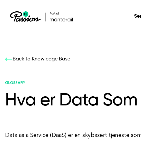
Se
Healthcare
Our services: build,
Our services: build,
DESIGN
Back to Knowledge Base
Secure, scalable so
transform, innovate
transform, innovate
Product Design
management, and t
your digital product
your digital product
GLOSSARY
Hva er Data Som 
All services
Data as a Service (DaaS) er en skybasert tjeneste so