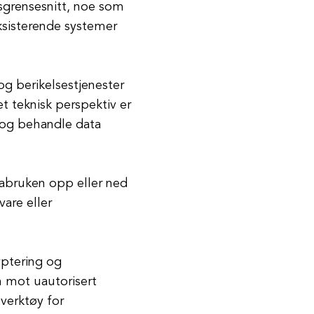
sgrensesnitt, noe som
eksisterende systemer
 og berikelsestjenester
et teknisk perspektiv er
 og behandle data
tabruken opp eller ned
vare eller
yptering og
on mot uautorisert
 verktøy for