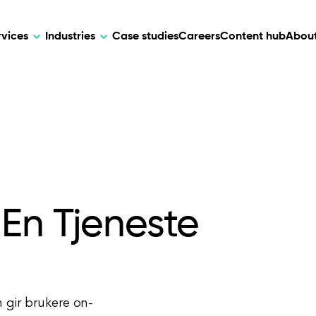
rvices
Industries
Case studies
Careers
Content hub
About
HR Tech
DEVELOPMENT
ARTIFICIAL 
lutions for patient care, data
AI-driven HR tech for automation, e
Web Development
AI Devel
elehealth.
experience, and business growth.
Mobile Development
Webflow Development
En Tjeneste
m gir brukere on-