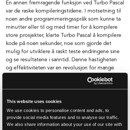
En annen fremragende funksjon ved Turbo Pascal
var de raske kompileringstidene. I motsetning til
noen andre programmeringsspråk som kunne ta
minutter eller til og med timer for å kompilere
store prosjekter, klarte Turbo Pascal å kompilere
kode på noen sekunder, noe som gjorde det
mulig for utviklere å raskt teste endringene sine
og se resultatene i sanntid. Denne hastigheten
og effektiviteten var en revolusjon for mange
programmerere, som kunne jobbe mer effektivt
og møte stramme tidsfrister med letthet.
I tillegg til sin brukervennlighet og raske
This website uses cookies
kompileringstider, tilbød Turbo Pascal også en
We use cookies to personalise content and ads, to
rekke avanserte funksjoner som gjorde det til et
provide social media features and to analyse our traffic.
We also share information about your use of our site with
allsidig verktøy for programvareutvikling. Disse