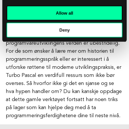
ønsker å utdype sin forståelse av
programmeringsgrunnlag.
Allow all
Avslutningsvis, Turbo Pascal kan være et
Deny
tilbakeblikk til fortiden, men dens innvirkning på
programvareutviklingens verden er ubestridelig.
For de som ønsker å lære mer om historien til
programmeringsspråk eller er interessert i å
utforske røttene til moderne utviklingspraksis, er
Turbo Pascal en verdifull ressurs som ikke bør
overses. Så hvorfor ikke gi det en sjanse og se
hva hypen handler om? Du kan kanskje oppdage
at dette gamle verktøyet fortsatt har noen triks
på lager som kan hjelpe deg med å ta
programmeringsferdighetene dine til neste nivå.