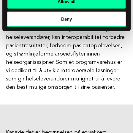
Allow all
Avslutningsvis er interoperabilitet et
grunnleggende konsept som har potensial til å
Deny
transformere helsevesenet. Ved å muliggjøre
sømløs kommunikasjon og datautveksling blant
helseleverandører, kan interoperabilitet forbedre
pasientresultater, forbedre pasientopplevelsen,
og strømlinjeforme arbeidsflyter innen
helseorganisasjoner. Som et programvarehus er
vi dedikert til å utvikle interoperable løsninger
som gir helseleverandører mulighet til å levere
den best mulige omsorgen til sine pasienter.
Kanskje det er begynnelsen på et vakkert