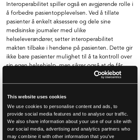
Interoperabilitet spiller også en avgjørende rolle i
å forbedre pasientopplevelsen. Ved å tillate
pasienter å enkelt aksessere og dele sine
medisinske journaler med ulike
helseleverandører, setter interoperabilitet
makten tilbake i hendene på pasienten. Dette gir
ikke bare pasienter mulighet til å ta kontroll over
sin egen helsehjelp, men sikrer også at de får
personlig tilpasset og koordinert omsorg på
tvers av forskjellige leverandører og settinger.
This website uses cookies
Fra et helseleverandørperspektiv kan
We use cookies to personalise content and ads, to
interoperabilitet strømlinjeforme arbeidsflyter,
provide social media features and to analyse our traffic.
forbedre kommunikasjon og styrke samarbeid
We also share information about your use of our site with
blant ulike avdelinger og spesialiteter. Ved å
our social media, advertising and analytics partners who
bryte ned siloene som ofte eksisterer innen
may combine it with other information that you’ve