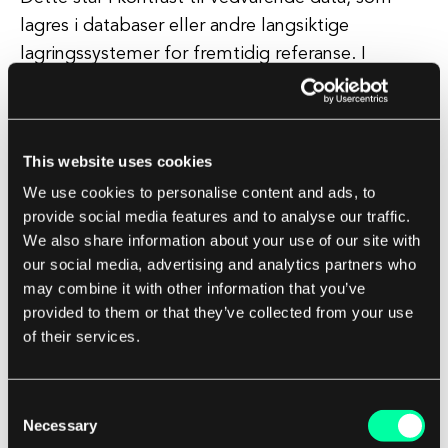
lagres i databaser eller andre langsiktige
lagringssystemer for fremtidig referanse. I
konteksten av programvareutvikling spiller
ephemeral data en avgjørende rolle i å
optimalisere ytelse og ressursutnyttelse.
This website uses cookies
We use cookies to personalise content and ads, to
Ved å minimere mengden data som må lagres
provide social media features and to analyse our traffic.
eller behandles, kan applikasjoner kjøre mer
We also share information about your use of our site with
effektivt og svare raskere på brukerinput. Alt i alt
our social media, advertising and analytics partners who
fungerer ephemeral data som en midlertidig bro
may combine it with other information that you’ve
mellom input og output, og hjelper
provided to them or that they’ve collected from your use
datasystemer med å operere jevnt og effektivt.
of their services.
Å forstå konseptet med ephemeral data er
Consent
avgjørende for utviklere og IT-profesjonelle som
Necessary
Selection
ønsker å designe robuste og effektive