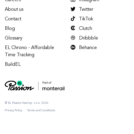
Careers
Instagram
About us
Twitter
Contact
TikTok
Blog
Clutch
Glossary
Dribbble
EL Chrono - Affordable
Behance
Time Tracking
BuildEL
© EL Passion Next sp. z o.o. 2026
Privacy Policy
Terms and Conditions