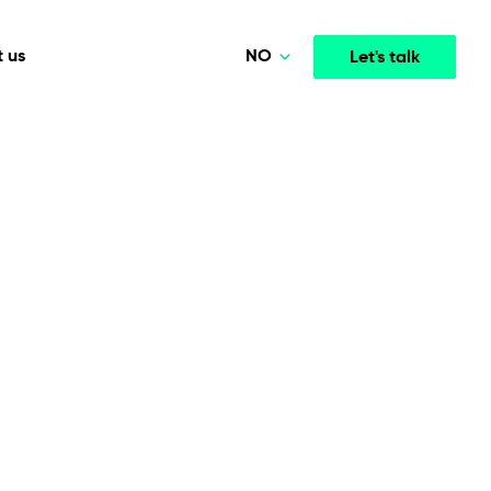
NO
 us
Let's talk
Polski
Deutsch
Media & Entertainment
INTELLIGENCE
COOPERATION MODELS
English
mployee
High-performance streaming and media platforms
opment
Agile Project Management
that drive engagement.
Norsk