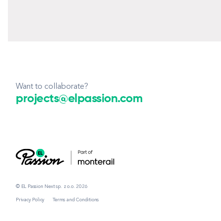
Want to collaborate?
projects@elpassion.com
© EL Passion Next sp. z o.o. 2026
Privacy Policy
Terms and Conditions