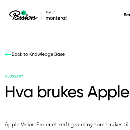
Se
Healthcare
Our services: build,
Our services: build,
DESIGN
Back to Knowledge Base
Secure, scalable so
transform, innovate
transform, innovate
Product Design
management, and t
your digital product
your digital product
GLOSSARY
Hva brukes Apple V
All services
Apple Vision Pro er et kraftig verktøy som brukes til