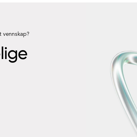
rt vennskap?
elige