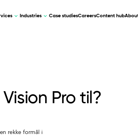
rvices
Industries
Case studies
Careers
Content hub
About
HR Tech
DEVELOPMENT
ARTIFICIAL 
lutions for patient care, data
AI-driven HR tech for automation, e
Web Development
AI Devel
elehealth.
experience, and business growth.
Mobile Development
Webflow Development
ision Pro til?
 en rekke formål i