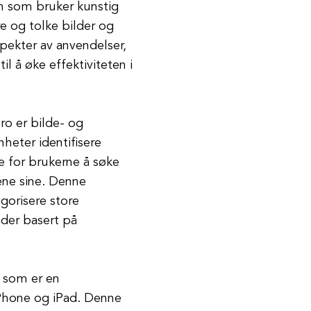
m som bruker kunstig
re og tolke bilder og
pekter av anvendelser,
l å øke effektiviteten i
ro er bilde- og
heter identifisere
re for brukerne å søke
kene sine. Denne
egorisere store
lder basert på
, som er en
Phone og iPad. Denne