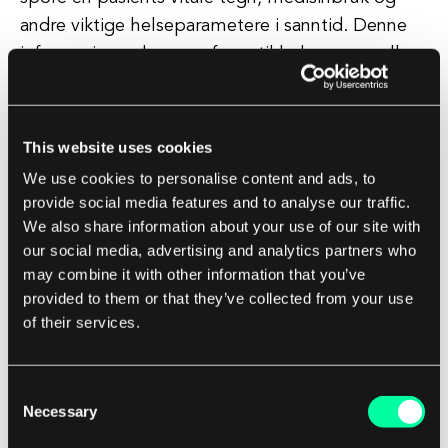
andre viktige helseparametere i sanntid. Denne
informasjonen kan overføres til helsepersonell,
som deretter kan intervenere hvis det er
bekymringsfulle endringer eller trender.
Fjernovervåking kan bidra til å forhindre
This website uses cookies
medisinske nødsituasjoner, redusere
We use cookies to personalise content and ads, to
sykehusinnleggelser og forbedre den totale
provide social media features and to analyse our traffic.
pasientbehandlingen.
We also share information about your use of our site with
our social media, advertising and analytics partners who
may combine it with other information that you’ve
AI kan også brukes i telemedisin for virtuelle
provided to them or that they’ve collected from your use
konsultasjoner og pasienttriage. Virtuelle
of their services.
konsultasjoner lar pasienter koble seg til
helsepersonell på avstand, noe som reduserer
behovet for fysiske besøk og gjør helsetjenester
Consent
Necessary
Selection
mer praktiske og tilgjengelige. AI-drevne
chatbots kan også bistå pasienter med å