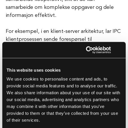
samarbeide om komplekse oppgaver og dele
informasjon effektivt.
For eksempel, i en klient-server arkitektur, lar IPC
klientprosessen sende forespørsel til
serverprosessen, som deretter behandler
forespørslene og sender tilbake resultatene. IPC
spiller også en viktig rolle i å sikre systemets
This website uses cookies
sikkerhet og integritet, da det lar prosesser
We use cookies to personalise content and ads, to
kommunisere på en kontrollert og sikker måte.
provide social media features and to analyse our traffic.
We also share information about your use of our site with
Ved å bruke mekanismer som autentisering,
our social media, advertising and analytics partners who
kryptering og tilgangskontroll, bidrar IPC til å
may combine it with other information that you’ve
forhindre uautorisert tilgang til sensitiv data og
provided to them or that they’ve collected from your use
ressurser. Totalt sett er IPC en essensiell
of their services.
komponent av moderne datamaskinsystemer,