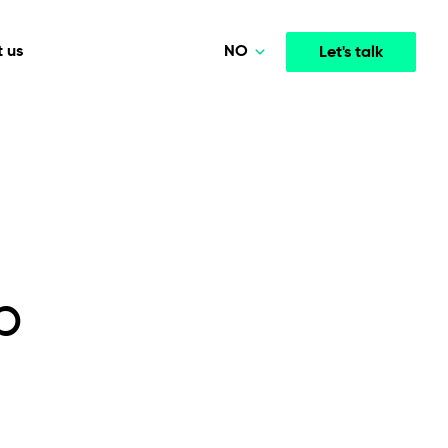
NO
 us
Let's talk
Polski
Deutsch
Media & Entertainment
INTELLIGENCE
COOPERATION MODELS
English
mployee
High-performance streaming and media platforms
opment
Agile Project Management
that drive engagement.
Norsk
p