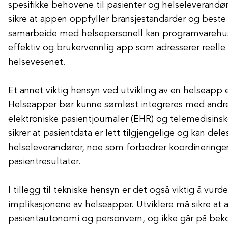
spesifikke behovene til pasienter og helseleverandør
sikre at appen oppfyller bransjestandarder og beste 
samarbeide med helsepersonell kan programvarehus
effektiv og brukervennlig app som adresserer reelle 
helsevesenet.
Et annet viktig hensyn ved utvikling av en helseapp e
Helseapper bør kunne sømløst integreres med andr
elektroniske pasientjournaler (EHR) og telemedisins
sikrer at pasientdata er lett tilgjengelige og kan del
helseleverandører, noe som forbedrer koordinering
pasientresultater.
I tillegg til tekniske hensyn er det også viktig å vurd
implikasjonene av helseapper. Utviklere må sikre a
pasientautonomi og personvern, og ikke går på beko