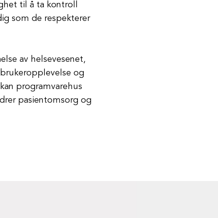
et til å ta kontroll
idig som de respekterer
åelse av helsevesenet,
 brukeropplevelse og
ne kan programvarehus
edrer pasientomsorg og