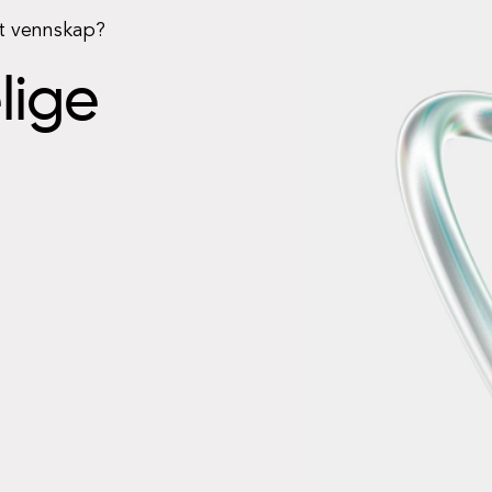
rt vennskap?
elige