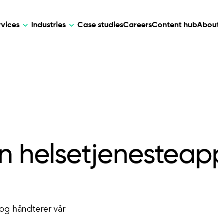
rvices
Industries
Case studies
Careers
Content hub
About
HR Tech
DEVELOPMENT
ARTIFICIAL 
lutions for patient care, data
AI-driven HR tech for automation, e
Web Development
AI Devel
elehealth.
experience, and business growth.
Mobile Development
Webflow Development
en helsetjenesteap
 og håndterer vår