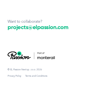
Want to collaborate?
projects@elpassion.com
© EL Passion Next sp. z o.o. 2026
Privacy Policy
Terms and Conditions