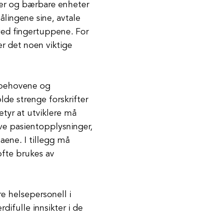
er og bærbare enheter
lingene sine, avtale
ed fingertuppene. For
r det noen viktige
e behovene og
de strenge forskrifter
tyr at utviklere må
ive pasientopplysninger,
taene. I tillegg må
ofte brukes av
re helsepersonell i
difulle innsikter i de