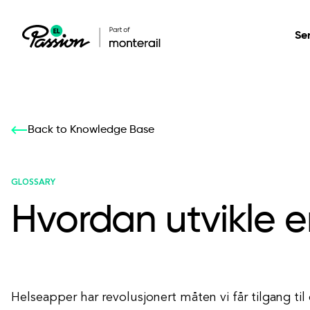
Se
Healthcare
Our services: build,
Our services: build,
DESIGN
Back to Knowledge Base
Secure, scalable so
transform, innovate
transform, innovate
Product Design
management, and t
your digital product
your digital product
GLOSSARY
Hvordan utvikle 
All services
Helseapper har revolusjonert måten vi får tilgang til