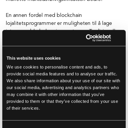
En annen fordel med blockchain
lojalitetsprogrammer er muligheten til å lage
interoperable belønningssystemer. Tradisjonelle
lojalitetsprogrammer er ofte begrenset til en
enkelt bedrift eller merke, noe som gjør det
vanskelig for kunder å konsolidere og innløse
This website uses cookies
belønningene sine på tvers av flere bedrifter.
We use cookies to personalise content and ads, to
Med blockchain-teknologi kan kundene tjene og
provide social media features and to analyse our traffic.
innløse belønninger på tvers av et nettverk av
We also share information about your use of our site with
deltakende bedrifter, noe som skaper en sømløs
our social media, advertising and analytics partners who
may combine it with other information that you’ve
og enhetlig lojalitetsopplevelse.
provided to them or that they’ve collected from your use
of their services.
Blockchain lojalitetsprogrammer tilbyr også økt
sikkerhet og personvern for både bedrifter og
kunder. Den desentraliserte naturen av
Consent