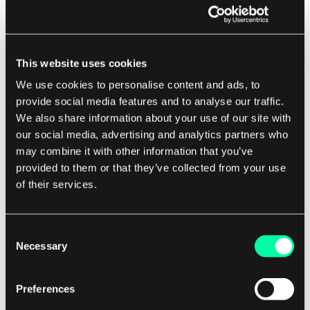
deg gjøre en fortjeneste. Du kan også vurdere å
tilby forskjellige prisnivåer eller
abonnementsalternativer for å imøtekomme
This website uses cookies
ulike kundesegmenter.
We use cookies to personalise content and ads, to
provide social media features and to analyse our traffic.
Når du setter pris på et programvareprodukt, er
We also share information about your use of our site with
det viktig å teste forskjellige prisnivåer for å se
our social media, advertising and analytics partners who
may combine it with other information that you’ve
hva som resonerer med målgruppen din. Du kan
provided to them or that they’ve collected from your use
vurdere å tilby rabatter eller kampanjer for å
of their services.
tiltrekke nye kunder eller oppmuntre
eksisterende kunder til å oppgradere til et høyere
prisnivå. Det er også viktig å overvåke
Consent
Necessary
Selection
prisstrategien din over tid og gjøre justeringer
etter behov basert på kundetilbakemeldinger og
Preferences
markedsforhold.